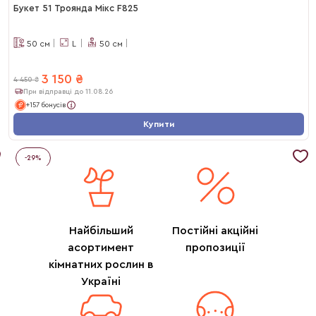
Букет 51 Троянда Мікс F825
50
см
L
50
см
3 150
₴
4 450
₴
При відправці до 11.08.26
+157 бонусів
Купити
-
29
%
Найбільший
Постійні акційні
асортимент
пропозиції
кімнатних рослин в
Україні