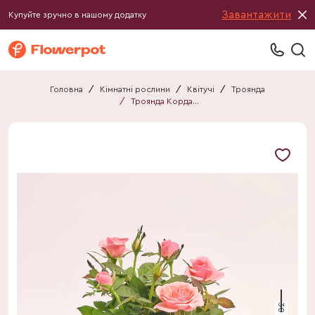
Завантажити
Купуйте зручно в нашому додатку
Головна
/
Кімнатні рослини
/
Квітучі
/
Троянда
/
Троянда Кордана Гранде Есмеральда
30 см