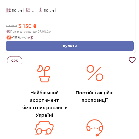
50
см
L
50
см
3 150
₴
4 450
₴
При відправці до 07.08.26
+157 бонусів
Купити
-
29
%
Найбільший
Постійні акційні
асортимент
пропозиції
кімнатних рослин в
Україні