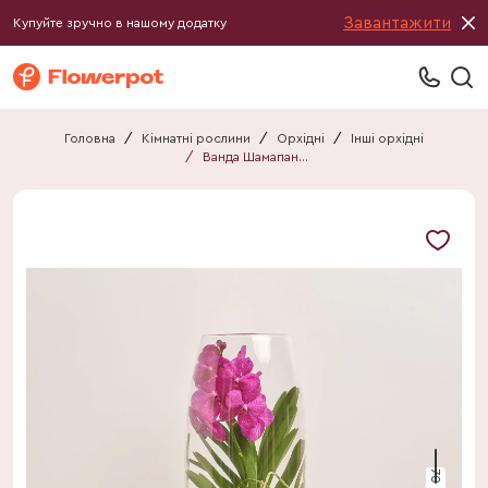
Завантажити
Купуйте зручно в нашому додатку
Головна
/
Кімнатні рослини
/
Орхідні
/
Інші орхідні
/
Ванда Шамапань у склі
70 см