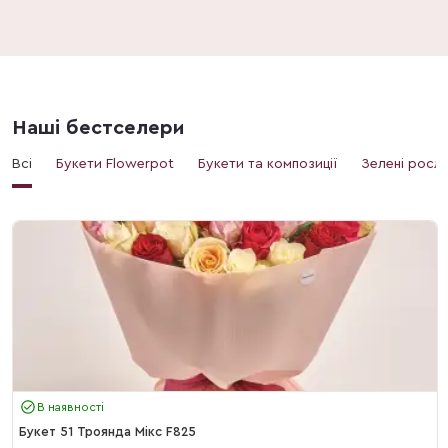
Наші бестселери
Всі
Букети Flowerpot
Букети та композиції
Зелені росл
В наявності
Букет 51 Троянда Мікс F825