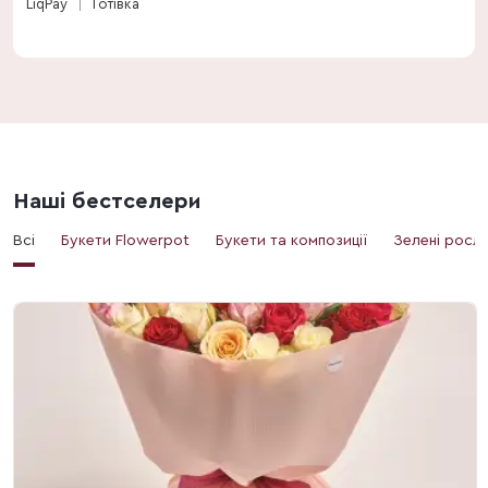
LiqPay
Готівка
Наші бестселери
Всі
Букети Flowerpot
Букети та композиції
Зелені росл