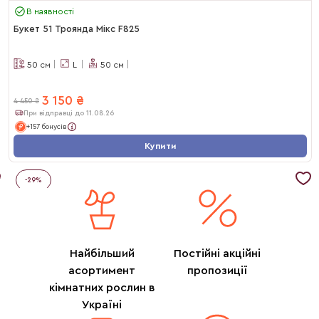
В наявності
Букет 51 Троянда Мікс F825
50
см
L
50
см
3 150
₴
4 450
₴
При відправці до 11.08.26
+157 бонусів
Купити
-
29
%
Найбільший
Постійні акційні
асортимент
пропозиції
кімнатних рослин в
Україні