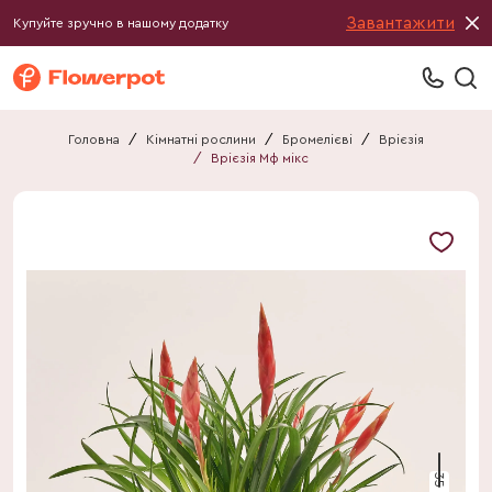
Завантажити
Купуйте зручно в нашому додатку
Головна
/
Кімнатні рослини
/
Бромелієві
/
Врієзія
/
Врієзія Мф мікс
35 см