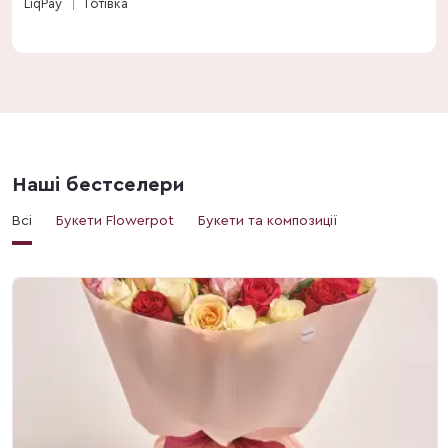
LiqPay
Готівка
Наші бестселери
Всі
Букети Flowerpot
Букети та композиції