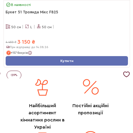
В наявності
Букет 51 Троянда Мікс F825
50
см
L
50
см
3 150
₴
4 450
₴
При відправці до 14.08.26
+157 бонусів
Купити
-
29
%
Найбільший
Постійні акційні
асортимент
пропозиції
кімнатних рослин в
Україні