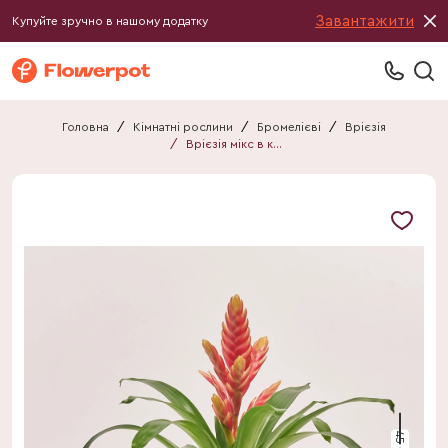
Завантажити
Купуйте зручно в нашому додатку
Головна
/
Кімнатні рослини
/
Бромелієві
/
Врієзія
/
Врієзія мікс в кер.
45 см