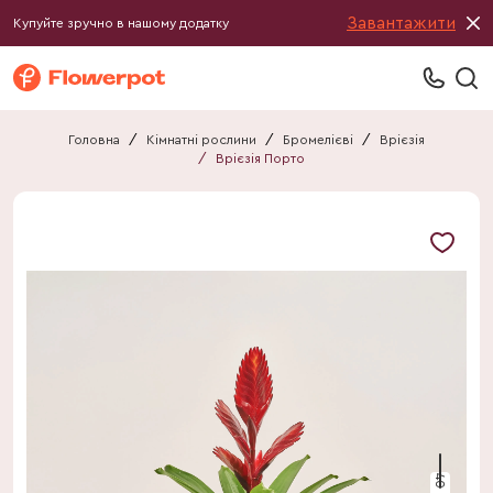
Завантажити
Купуйте зручно в нашому додатку
Головна
/
Кімнатні рослини
/
Бромелієві
/
Врієзія
/
Врієзія Порто
40 см