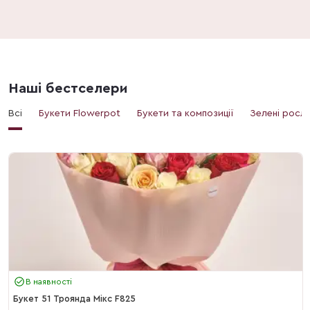
Наші бестселери
Всі
Букети Flowerpot
Букети та композиції
Зелені росл
В наявності
Букет 51 Троянда Мікс F825