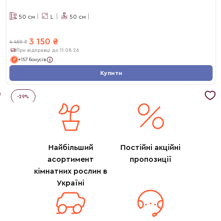
50
см
L
50
см
3 150
₴
4 450
₴
При відправці до 11.08.26
+157 бонусів
Купити
-
29
%
Найбільший
Постійні акційні
асортимент
пропозиції
кімнатних рослин в
Україні