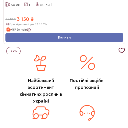
50
см
L
50
см
3 150
₴
4 450
₴
При відправці до 07.08.26
+157 бонусів
Купити
-
29
%
Найбільший
Постійні акційні
асортимент
пропозиції
кімнатних рослин в
Україні