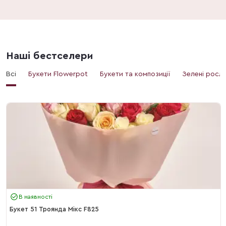
Наші бестселери
Всі
Букети Flowerpot
Букети та композиції
Зелені росл
В наявності
Букет 51 Троянда Мікс F825