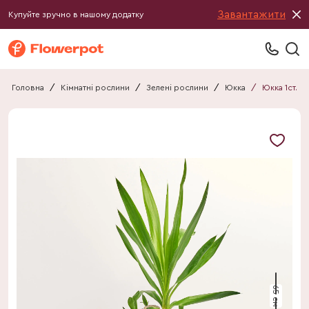
Завантажити
Купуйте зручно в нашому додатку
Головна
/
Кімнатні рослини
/
Зелені рослини
/
Юкка
/
Юкка 1ст.
65 см