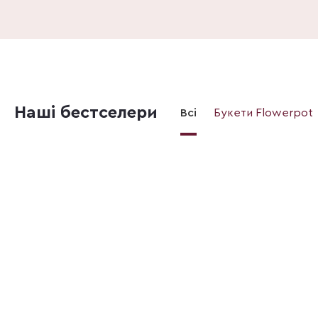
Наші бестселери
Всі
Букети Flowerpot