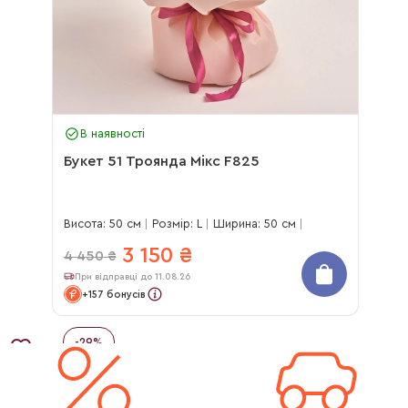
В наявності
Букет 51 Троянда Мікс F825
Висота: 50 см
Розмір: L
Ширина: 50 см
3 150
₴
4 450
₴
При відправці до 11.08.26
+157 бонусів
-
29
%