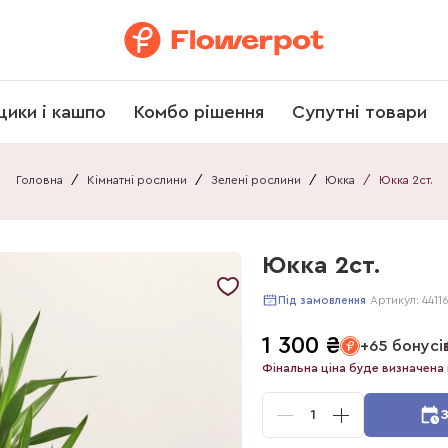
щики і кашпо
Комбо рішення
Супутні товари
Головна
/
Кімнатні рослини
/
Зелені рослини
/
Юкка
/
Юкка 2ст.
Юкка 2ст.
Артикул:
4411
Під замовлення
1 300
₴
+65 бонусі
Фінальна ціна буде визначена 
1