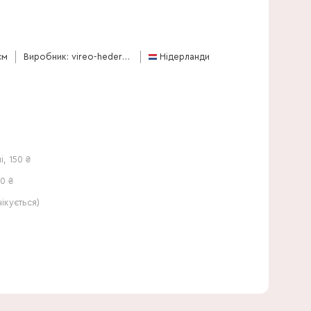
80 см
см
Виробник: vireo-hedera-plant
Нідерланди
і
,
150
₴
0 ₴
кується)