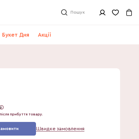
Пошук
Букет Дня
Акції
6
в
після прибуття товару.
Швидке замовлення
Замовити