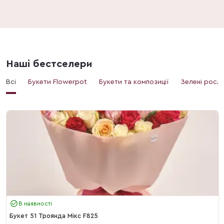
Наші бестселери
Всі
Букети Flowerpot
Букети та композиції
Зелені росл
В наявності
Букет 51 Троянда Мікс F825