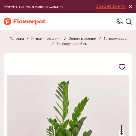
Завантажити
Купуйте зручно в нашому додатку
Головна
/
Кімнатні рослини
/
Зелені рослини
/
Заміокулькас
/
Заміокулькас 3ст.
65 см