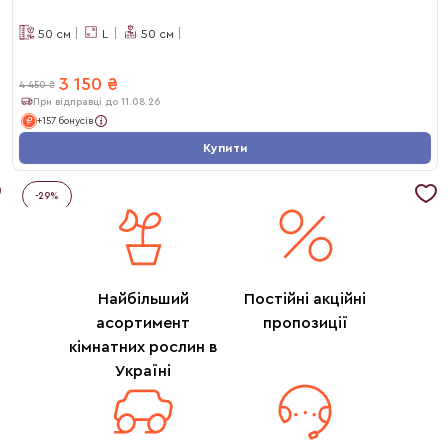
50
см
L
50
см
3 150
₴
4 450
₴
При відправці до 11.08.26
+157 бонусів
Купити
-
29
%
Найбільший
Постійні акційні
асортимент
пропозиції
кімнатних рослин в
Україні