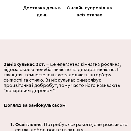
Доставка день в
Онлайн супровід на
день
всіх етапах
Заміокулькас 3ст.
– це елегантна кімнатна рослина,
відома своєю невибагливістю та декоративністю. Її
глянцеві, темно-зелені листя додають інтер'єру
свіжості та стилю. Заміокулькас символізує
процвітання і добробут, тому часто його називають
"доларовим деревом".
Догляд за заміокулькасом
Освітлення
: Потребує яскравого, але розсіяного
світла, добре росте і в затінку.