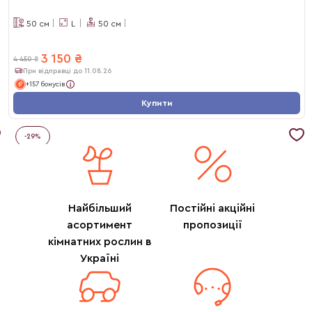
50
см
L
50
см
3 150
₴
4 450
₴
При відправці до 11.08.26
+157 бонусів
Купити
-
29
%
Найбільший
Постійні акційні
асортимент
пропозиції
кімнатних рослин в
Україні