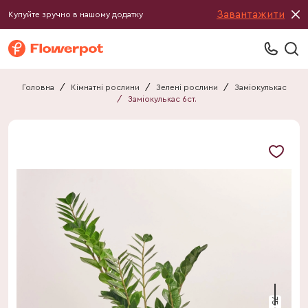
Завантажити
Купуйте зручно в нашому додатку
Головна
/
Кімнатні рослини
/
Зелені рослини
/
Заміокулькас
/
Заміокулькас 6ст.
75 см