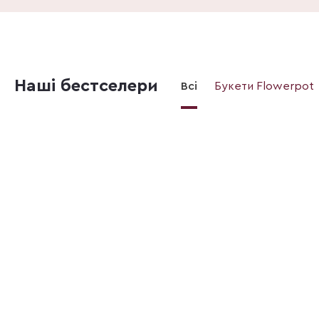
Наші бестселери
Всі
Букети Flowerpot