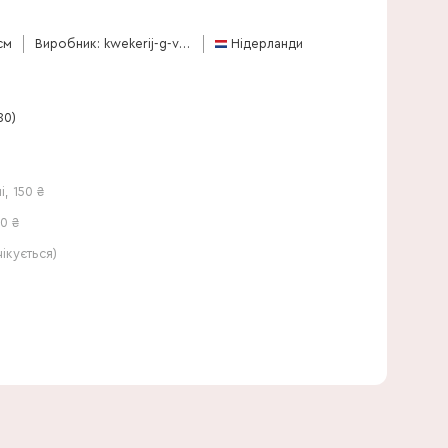
80 см
см
Виробник: kwekerij-g-verkade-bv
Нідерланди
80)
і
,
150
₴
0 ₴
кується)