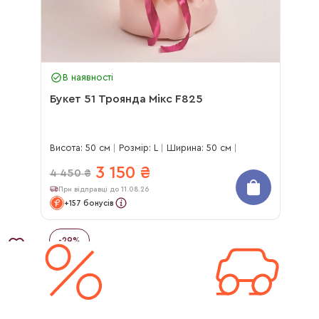
В наявності
Букет 51 Троянда Мікс F825
Висота: 50 см
Розмір: L
Ширина: 50 см
3 150
₴
4 450
₴
При відправці до 11.08.26
+157 бонусів
-
29
%