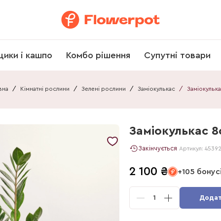
щики і кашпо
Комбо рішення
Супутні товари
вна
/
Кімнатні рослини
/
Зелені рослини
/
Заміокулькас
/
Заміокулькас 8
Закінчується
Артикул:
4539
2 100
₴
+105 бонус
1
Додат