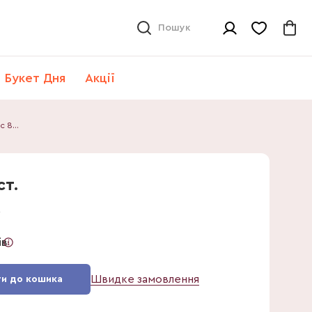
Пошук
Букет Дня
Акції
Заміокулькас 8ст.
ст.
2
ів
Швидке замовлення
и до кошика