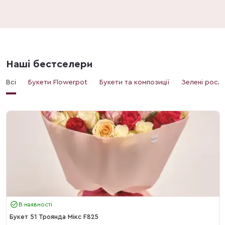
Наші бестселери
Всі
Букети Flowerpot
Букети та композиції
Зелені росл
В наявності
Букет 51 Троянда Мікс F825