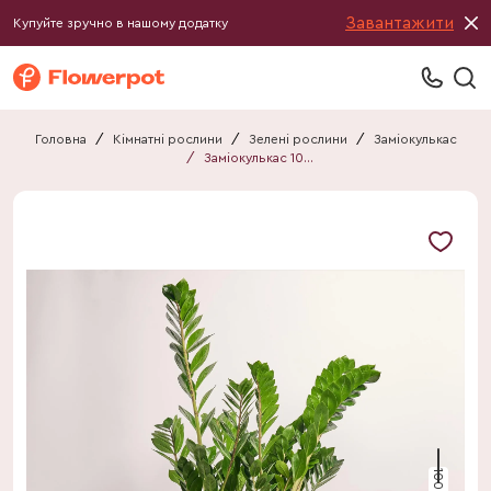
Завантажити
Купуйте зручно в нашому додатку
Головна
/
Кімнатні рослини
/
Зелені рослини
/
Заміокулькас
/
Заміокулькас 10ст.
100 см