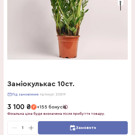
Заміокулькас 10ст.
Артикул:
20819
Під замовлення
3 100
₴
+155 бонусів
Фінальна ціна буде визначена після прибуття товару.
1
Замовити