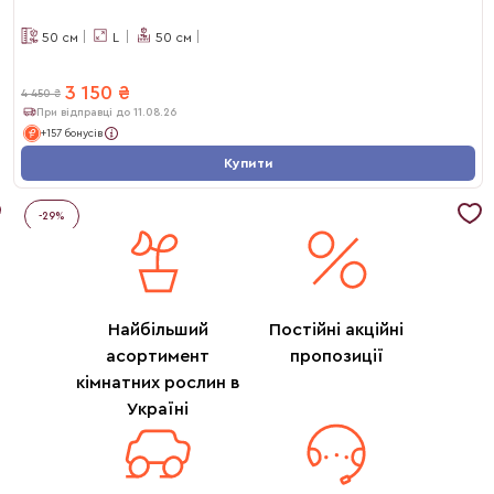
50
см
L
50
см
3 150
₴
4 450
₴
При відправці до 11.08.26
+157 бонусів
Купити
-
29
%
Найбільший
Постійні акційні
асортимент
пропозиції
кімнатних рослин в
Україні