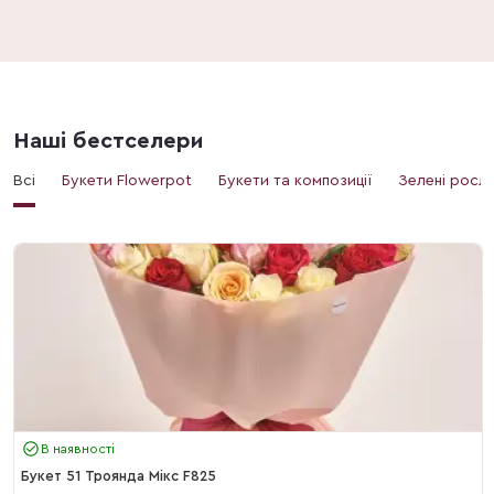
Наші бестселери
Всі
Букети Flowerpot
Букети та композиції
Зелені росл
В наявності
Букет 51 Троянда Мікс F825