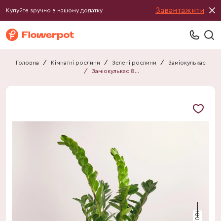
Завантажити
Купуйте зручно в нашому додатку
Головна
/
Кімнатні рослини
/
Зелені рослини
/
Заміокулькас
/
Заміокулькас 8ст.
100 см