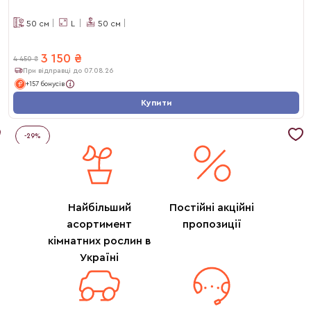
50
см
L
50
см
3 150
₴
4 450
₴
При відправці до 07.08.26
+157 бонусів
Купити
-
29
%
Найбільший
Постійні акційні
асортимент
пропозиції
кімнатних рослин в
Україні