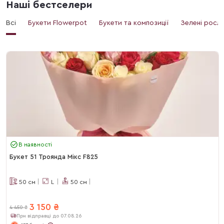
Наші бестселери
Всі
Букети Flowerpot
Букети та композиції
Зелені росл
В наявності
Букет 51 Троянда Мікс F825
50
см
L
50
см
3 150
₴
4 450
₴
При відправці до 07.08.26