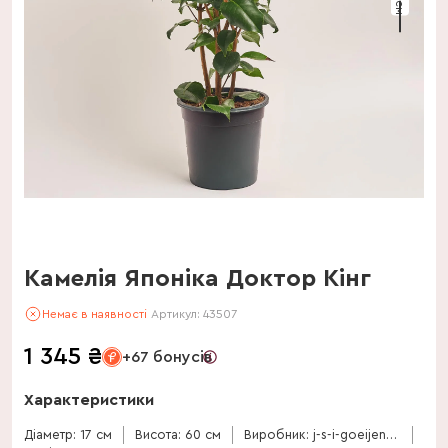
Камелія Японіка Доктор Кінг
Немає в наявності
Артикул:
43507
1 345
₴
+67 бонусів
Характеристики
Діаметр: 17 см
Висота: 60 см
Виробник: j-s-i-goeijenbier-cv