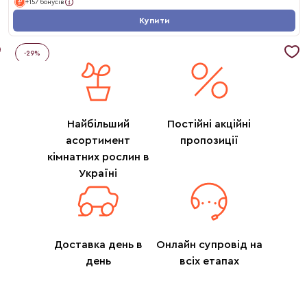
+157 бонусів
Купити
-
29
%
Найбільший
Постійні акційні
асортимент
пропозиції
кімнатних рослин в
Україні
Доставка день в
Онлайн супровід на
день
всіх етапах