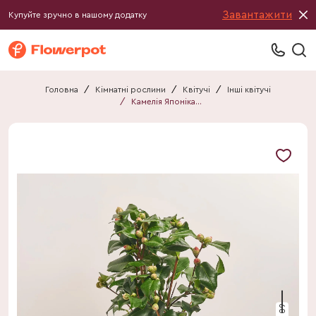
Завантажити
Купуйте зручно в нашому додатку
Головна
/
Кімнатні рослини
/
Квітучі
/
Інші квітучі
/
Камелія Японіка Доктор Кінг
60 см