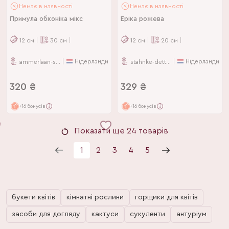
Немає в наявності
Немає в наявності
Примула обконіка мікс
Еріка рожева
12
см
30
см
12
см
20
см
Нідерланди
Нідерланди
ammerlaan-sosef-kwekerij
stahnke-dettmer
320
₴
329
₴
+16 бонусів
+16 бонусів
Показати ще 24 товарів
1
2
3
4
5
букети квітів
кімнатні рослини
горщики для квітів
засоби для догляду
кактуси
сукуленти
антуріум