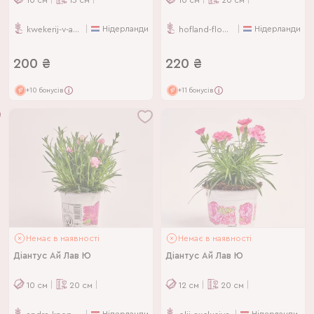
Нідерланди
Нідерланди
kwekerij-v-and-s
hofland-flowering-plants
200
₴
220
₴
+10 бонусів
+11 бонусів
Немає в наявності
Немає в наявності
Діантус Ай Лав Ю
Діантус Ай Лав Ю
10
см
20
см
12
см
20
см