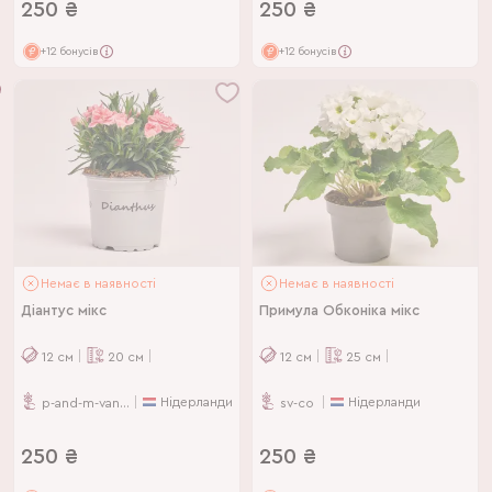
250
₴
250
₴
+12 бонусів
+12 бонусів
Немає в наявності
Немає в наявності
Діантус мікс
Примула Обконіка мікс
12
см
20
см
12
см
25
см
Нідерланди
Нідерланди
p-and-m-van-der-knaap
sv-co
250
₴
250
₴