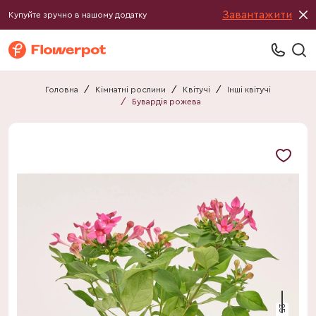
Завантажити
Купуйте зручно в нашому додатку
Головна
/
Кімнатні рослини
/
Квітучі
/
Інші квітучі
/
Бувардія рожева
25 см