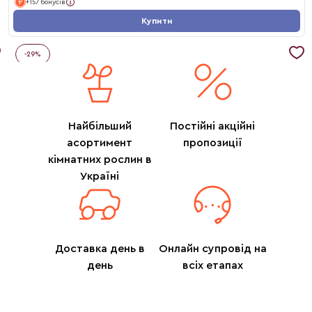
+157 бонусів
Купити
-
29
%
Найбільший
Постійні акційні
асортимент
пропозиції
кімнатних рослин в
Україні
Доставка день в
Онлайн супровід на
день
всіх етапах