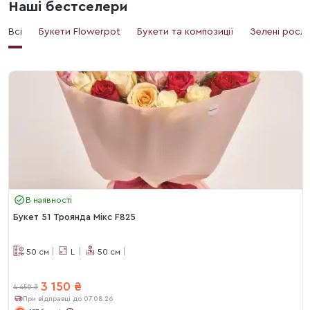
Наші бестселери
Всі
Букети Flowerpot
Букети та композиції
Зелені росл
В наявності
Букет 51 Троянда Мікс F825
50
см
L
50
см
3 150
₴
4 450
₴
При відправці до 07.08.26