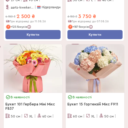
Нідерланди
aarts-kwekerijen
2 500
₴
3 750
₴
4 180
₴
6 150
₴
При відправці до 11.08.26
При відправці до 07.08.26
+125 бонусів
+187 бонусів
Купити
Купити
-
40
%
-
39
%
В наявності
В наявності
Букет 101 Гербера Міні Мікс
Букет 15 Гортензій Мікс F911
F837
50
см
XL
40
см
60
см
XL
50
см