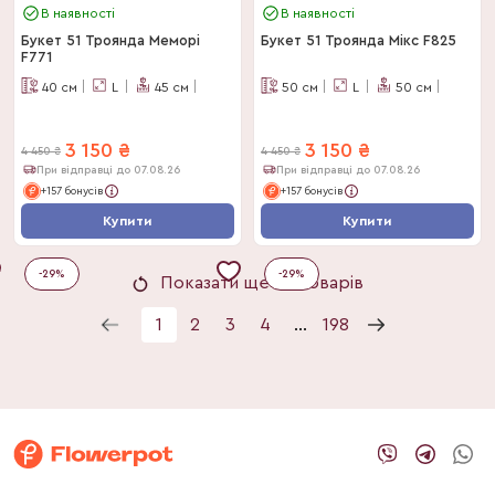
В наявності
В наявності
Букет 51 Троянда Меморі
Букет 51 Троянда Мікс F825
F771
40
см
L
45
см
50
см
L
50
см
3 150
₴
3 150
₴
4 450
₴
4 450
₴
При відправці до 07.08.26
При відправці до 07.08.26
+157 бонусів
+157 бонусів
Купити
Купити
-
29
%
-
29
%
Показати ще 24 товарів
1
2
3
4
...
198