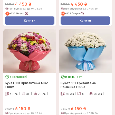
4 450
₴
4 450
₴
7 250
₴
7 250
₴
При відправці до 07.08.26
При відправці до 07.08.26
+222 бонуси
+222 бонуси
Купити
Купити
-
39
%
-
39
%
В наявності
В наявності
Букет 101 Хризантема Мікс
Букет 101 Хризантема
F1002
Ромашка F1003
60
см
XL
70
см
60
см
XL
70
см
6 150
₴
6 150
₴
9 850
₴
9 850
₴
При відправці до 07.08.26
При відправці до 07.08.26