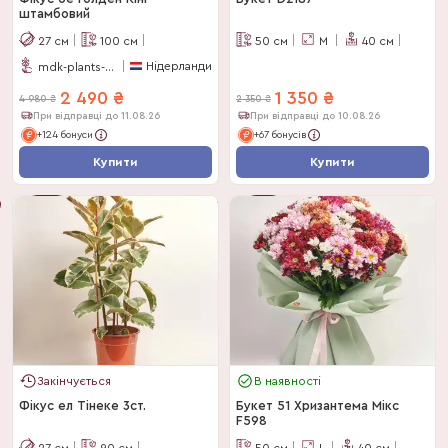
штамбовий
27
см
100
см
50
см
M
40
см
Нідерланди
mdk-plants-and-decorations
2 490
₴
1 350
₴
4 980
₴
2 350
₴
При відправці до 11.08.26
При відправці до 10.08.26
+124 бонуси
+67 бонусів
Купити
Купити
Букет
-
50
%
Дня
-
43
%
Закінчується
В наявності
Фікус ел Тінеке 3ст.
Букет 51 Хризантема Мікс
F598
27
см
90
см
50
см
L
40
см