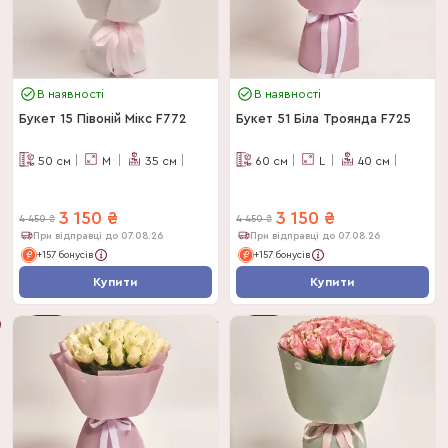
В наявності
В наявності
Букет 15 Півоній Мікс F772
Букет 51 Біла Троянда F725
50
см
M
35
см
60
см
L
40
см
3 150
₴
3 150
₴
4 450
₴
4 450
₴
При відправці до 07.08.26
При відправці до 07.08.26
+157 бонусів
+157 бонусів
Купити
Купити
-
29
%
-
29
%