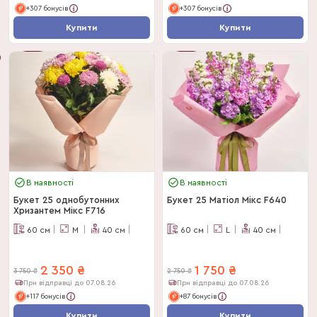
+307 бонусів
+307 бонусів
Купити
Купити
-
38
%
-
38
%
В наявності
В наявності
Букет 25 однобутонних
Букет 25 Матіол Мікс F640
Хризантем Мікс F716
60
см
M
40
см
60
см
L
40
см
2 350
₴
1 750
₴
3 750
₴
2 750
₴
При відправці до 07.08.26
При відправці до 07.08.26
+117 бонусів
+87 бонусів
Купити
Купити