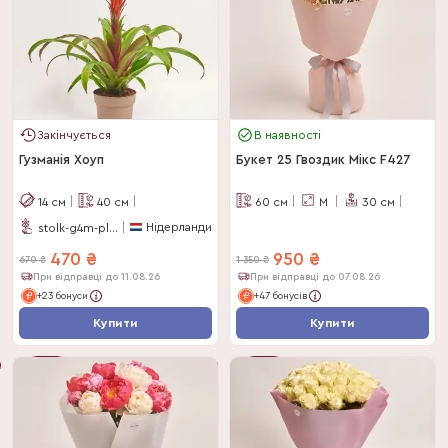
Закінчується
В наявності
Гузманія Хоуп
Букет 25 Гвоздик Мікс F427
14
см
40
см
60
см
M
30
см
Нідерланди
stolk-g4m-plants
470
₴
950
₴
670
₴
1 350
₴
При відправці до 11.08.26
При відправці до 07.08.26
+23 бонуси
+47 бонусів
Купити
Купити
-
30
%
-
30
%