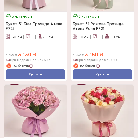
В наявності
В наявності
Букет 51 Біла Троянда Атена
Букет 51 Рожева Троянда
F723
Атена Роял F721
50
см
L
45
см
50
см
L
50
см
3 150
₴
3 150
₴
4 450
₴
4 450
₴
При відправці до 07.08.26
При відправці до 07.08.26
+157 бонусів
+157 бонусів
Купити
Купити
-
29
%
-
29
%