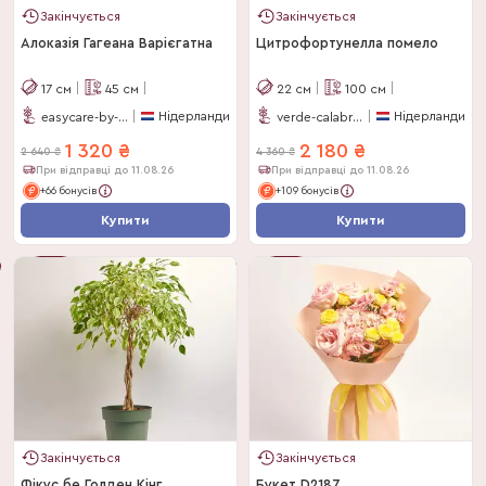
Закінчується
Закінчується
Алоказія Гагеана Варієгатна
Цитрофортунелла помело
17
см
45
см
22
см
100
см
Нідерланди
Нідерланди
easycare-by-feldborg
verde-calabria
1 320
₴
2 180
₴
2 640
₴
4 360
₴
При відправці до 11.08.26
При відправці до 11.08.26
+66 бонусів
+109 бонусів
Купити
Купити
-
50
%
-
50
%
Закінчується
Закінчується
Фікус бе Голден Кінг
Букет D2187