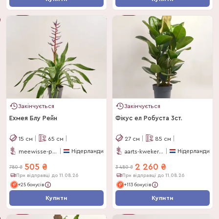
-
37
%
-
36
%
Закінчується
Закінчується
Ехмея Блу Рейн
Фікус ел Робуста 3ст.
15
см
65
см
27
см
85
см
Нідерланди
Нідерланди
meewisse-plants
aarts-kwekerijen
505
₴
2 260
₴
780
₴
3 480
₴
При відправці до 11.08.26
При відправці до 11.08.26
+25 бонусів
+113 бонусів
Купити
Купити