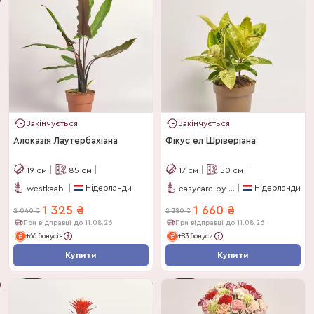
-
35
%
-
35
%
Закінчується
Закінчується
Алоказія Лаутербахіана
Фікус ел Шріверіана
19
см
85
см
17
см
50
см
Нідерланди
Нідерланди
westkaab
easycare-by-feldborg
1 325
₴
1 660
₴
2 040
₴
2 380
₴
При відправці до 11.08.26
При відправці до 11.08.26
+66 бонусів
+83 бонуси
Купити
Купити
-
35
%
-
30
%