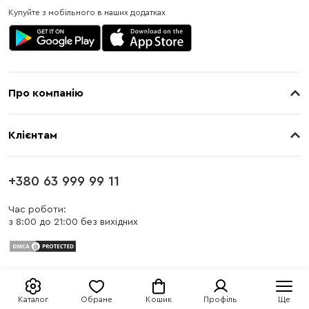
Купуйте з мобільного в наших додатках
Про компанію
Про нас
Клієнтам
Контакти
Доставка
Магазини
+380 63 999 99 11
Оплата
Блог
Час роботи:
з 8:00 до 21:00 без вихідних
Бонусна програма
Заміна та повернення
Публічна оферта
Каталог
Обране
Кошик
Профіль
Ще