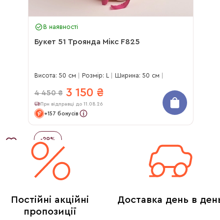
В наявності
Букет 51 Троянда Мікс F825
Висота: 50 см
Розмір: L
Ширина: 50 см
3 150
₴
4 450
₴
При відправці до 11.08.26
+157 бонусів
-
29
%
Постійні акційні
Доставка день в ден
пропозиції