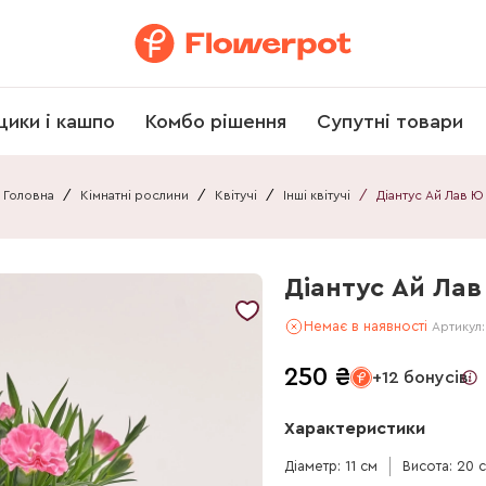
щики і кашпо
Комбо рішення
Супутні товари
Головна
/
Кімнатні рослини
/
Квітучі
/
Інші квітучі
/
Діантус Ай Лав Ю
Діантус Ай Ла
Немає в наявності
Артикул
250
₴
+12 бонусів
Характеристики
Діаметр: 11 см
Висота: 20 