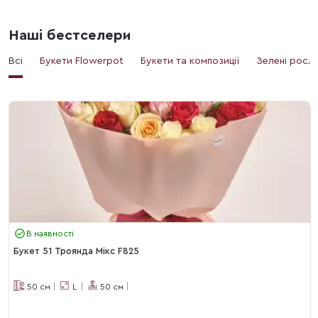
Наші бестселери
Всі
Букети Flowerpot
Букети та композиції
Зелені росл
В наявності
Букет 51 Троянда Мікс F825
50
см
L
50
см