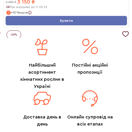
3 150
₴
4 450
₴
При відправці до 11.08.26
+157 бонусів
Купити
-
29
%
Найбільший
Постійні акційні
асортимент
пропозиції
кімнатних рослин в
Україні
Доставка день в
Онлайн супровід на
день
всіх етапах