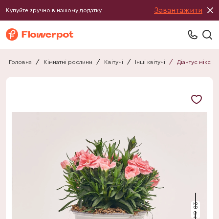
Завантажити
Купуйте зручно в нашому додатку
Головна
/
Кімнатні рослини
/
Квітучі
/
Інші квітучі
/
Діантус мікс
20 см