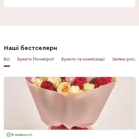
Наші бестселери
Всі
Букети Flowerpot
Букети та композиції
Зелені росл
В наявності