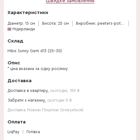
Швидке замовлення
Характеристики
Діаметр: 13 см
Висота: 25 см
Виробник: peeters-potplanten-bv
Нідерланди
Склад
Hibis Sunny Gem d13 (25-30)
Опис
* ціна вказана за одну рослину
Доставка
Доставка в квартиру,
сьогодні
,
150
₴
Забрати з магазину,
сьогодні 0 ₴
Доставка Новою Поштою (очікується)
Оплата
LiqPay
Готівка