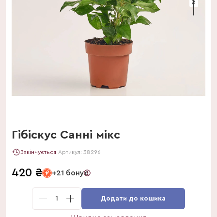
Гібіскус Санні мікс
Закінчується
Артикул:
38296
420
₴
+21 бонус
1
Додати до кошика