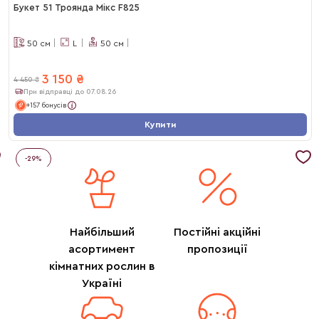
Букет 51 Троянда Мікс F825
50
см
L
50
см
3 150
₴
4 450
₴
При відправці до 07.08.26
+157 бонусів
Купити
-
29
%
Найбільший
Постійні акційні
асортимент
пропозиції
кімнатних рослин в
Україні