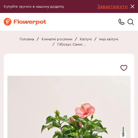
Завантажити
Купуйте зручно в нашому додатку
Головна
/
Кімнатні рослини
/
Квітучі
/
Інші квітучі
/
Гібіскус Санні мікс
25 см