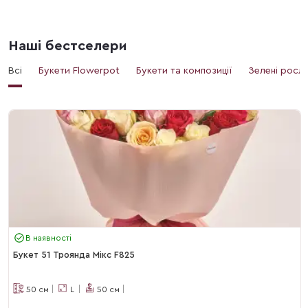
Наші бестселери
Всі
Букети Flowerpot
Букети та композиції
Зелені росл
В наявності
Букет 51 Троянда Мікс F825
50
см
L
50
см