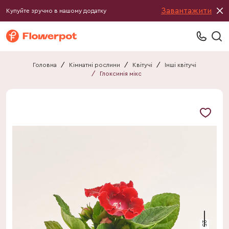
Завантажити
Купуйте зручно в нашому додатку
Головна
/
Кімнатні рослини
/
Квітучі
/
Інші квітучі
/
Глоксинія мікс
25 см