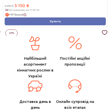
3 150
₴
4 450
₴
При відправці до 11.08.26
+157 бонусів
Купити
-
29
%
Найбільший
Постійні акційні
асортимент
пропозиції
кімнатних рослин в
Україні
Доставка день в
Онлайн супровід на
день
всіх етапах