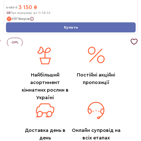
3 150
₴
4 450
₴
При відправці до 11.08.26
+157 бонусів
Купити
-
29
%
Найбільший
Постійні акційні
асортимент
пропозиції
кімнатних рослин в
Україні
Доставка день в
Онлайн супровід на
день
всіх етапах