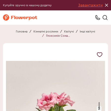
Завантажити
Купуйте зручно в нашому додатку
Головна
/
Кімнатні рослини
/
Квітучі
/
Інші квітучі
/
Глоксинія Соната мікс
25 см