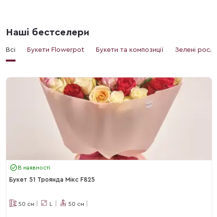
Наші бестселери
Всі
Букети Flowerpot
Букети та композиції
Зелені росл
В наявності
Букет 51 Троянда Мікс F825
50
см
L
50
см