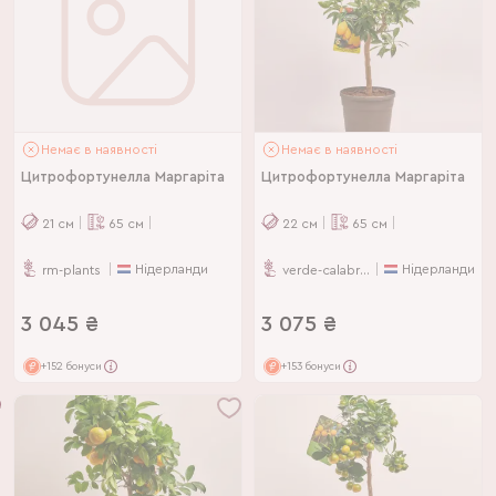
Немає в наявності
Немає в наявності
Цитрофортунелла Маргаріта
Цитрофортунелла Маргаріта
21
см
65
см
22
см
65
см
Нідерланди
Нідерланди
rm-plants
verde-calabria
3 045
₴
3 075
₴
+152 бонуси
+153 бонуси