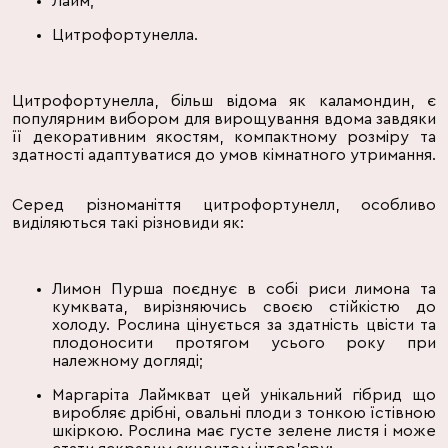
Лайм;
Цитрофортунелла.
Цитрофортунелла, більш відома як каламондин, є
популярним вибором для вирощування вдома завдяки
її декоративним якостям, компактному розміру та
здатності адаптуватися до умов кімнатного утримання.
Серед різноманіття цитрофортунелл, особливо
виділяються такі різновиди як:
Лимон Пурша поєднує в собі риси лимона та
кумквата, вирізняючись своєю стійкістю до
холоду. Рослина цінується за здатність цвісти та
плодоносити протягом усього року при
належному
догляді
;
Маргаріта Лаймкват цей унікальний гібрид що
виробляє дрібні, овальні плоди з тонкою їстівною
шкіркою. Рослина має густе зелене листя і може