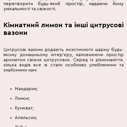
перетворити будь-який простір, надаючи йому
унікальності та свіжості.
Кімнатний лимон та інші цитрусові
вазони
Цитрусові вазони додають екзотичного шарму будь-
якому домашньому інтер'єру, наповнюючи простір
ароматом свіжих цитрусових. Серед їх різноманіття,
кілька видів все ж стали особливо улюбленими та
знайомими нам:
Мандарин;
Лимон;
Кумкват;
Апельсин;