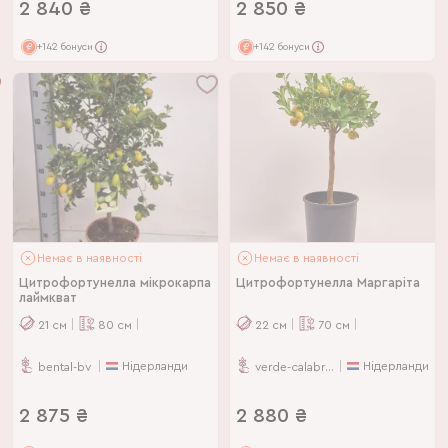
2 840
₴
2 850
₴
+142 бонуси
+142 бонуси
Немає в наявності
Немає в наявності
Цитрофортунелла мікрокарпа
Цитрофортунелла Маргаріта
лаймкват
21
см
80
см
22
см
70
см
Нідерланди
Нідерланди
bental-bv
verde-calabria
2 875
₴
2 880
₴