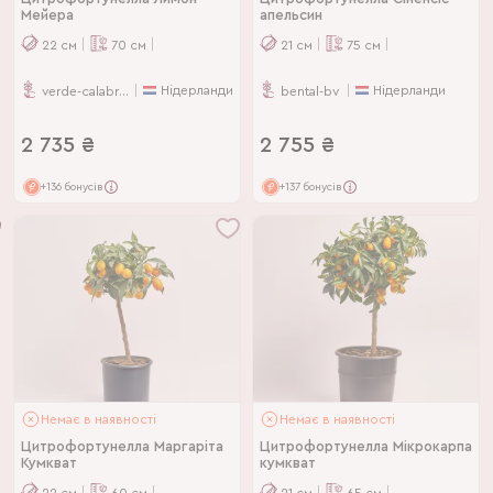
Мейера
апельсин
22
см
70
см
21
см
75
см
Нідерланди
Нідерланди
verde-calabria
bental-bv
2 735
₴
2 755
₴
+136 бонусів
+137 бонусів
Немає в наявності
Немає в наявності
Цитрофортунелла Маргаріта
Цитрофортунелла Мікрокарпа
Кумкват
кумкват
22
см
60
см
21
см
65
см