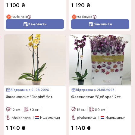
1 100
₴
1 120
₴
+55 бонусів
+56 бонусів
Замовити
Замовити
Відправка з 21.08.2026
Відправка з 21.08.2026
Фаленопсис "Глорія" 2ст.
Фаленопсис "Дебора" 2ст.
12
см
60
см
12
см
80
см
Нідерланди
Нідерланди
phalaenova
phalaenova
1 140
₴
1 140
₴