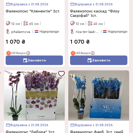
Відправка з 21.08.2026
Відправка з 21.08.2026
Фаленопсис "Клементін" 2ст.
Фаленопсис каскад "Флоу
Сакріфай" 1ст.
12
см
65
см
12
см
45
см
Нідерланди
Нідерланди
phalaenova
riza-ter-laak-orchios
1 070
₴
1 070
₴
+53 бонуси
+53 бонуси
Замовити
Замовити
Відправка з 21.08.2026
Відправка з 21.08.2026
Фаленопсис "Дебора" 2ст.
Фаленопсис фарб. 3ст. синій