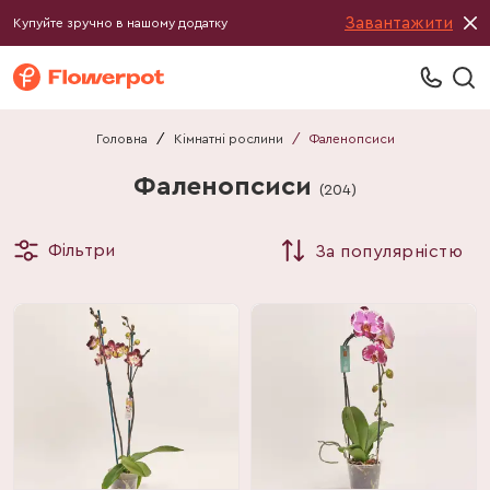
Завантажити
Купуйте зручно в нашому додатку
Головна
/
Кімнатні рослини
/
Фаленопсиси
Фаленопсиси
(
204
)
Фільтри
За популярністю