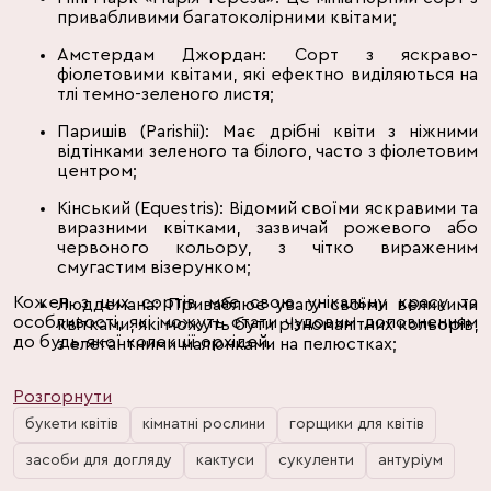
привабливими багатоколірними квітами;
Амстердам Джордан: Сорт з яскраво-
фіолетовими квітами, які ефектно виділяються на
тлі темно-зеленого листя;
Паришів (Parishii): Має дрібні квіти з ніжними
відтінками зеленого та білого, часто з фіолетовим
центром;
Кінський (Equestris): Відомий своїми яскравими та
виразними квітками, зазвичай рожевого або
червоного кольору, з чітко вираженим
смугастим візерунком;
Кожен з цих сортів має свою унікальну красу та
Люддемана: Приваблює увагу своїми великими
особливості, які можуть стати чудовим доповненням
квітками, які можуть бути різноманітних кольорів,
до будь-якої колекції орхідей.
з елегантними малюнками на пелюстках;
Амбонский: Цей сорт має дуже ароматні квіти з
Розгорнути
насиченими жовтими та червоними відтінками;
букети квітів
кімнатні рослини
горщики для квітів
Рожевий: Цей сорт має чудові рожеві квіти, які
можуть варіюватися від пастельних до насичених
засоби для догляду
кактуси
сукуленти
антуріум
тонів;