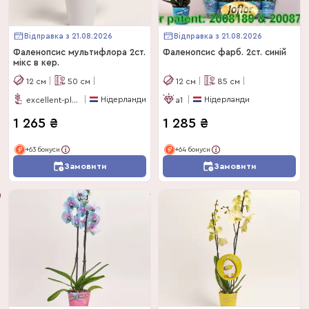
Відправка з 21.08.2026
Відправка з 21.08.2026
Фаленопсис мультифлора 2ст.
Фаленопсис фарб. 2ст. синій
мікс в кер.
12
см
50
см
12
см
85
см
Нідерланди
Нідерланди
excellent-plus
a1
1 265
₴
1 285
₴
+63 бонуси
+64 бонуси
Замовити
Замовити