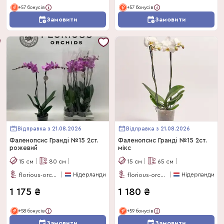
+57 бонусів
+57 бонусів
Замовити
Замовити
Відправка з 21.08.2026
Відправка з 21.08.2026
Фаленопсис Гранді №15 2ст.
Фаленопсис Гранді №15 2ст.
рожевий
мікс
15
см
80
см
15
см
65
см
Нідерланди
Нідерланди
florious-orchids
florious-orchids
1 175
₴
1 180
₴
+58 бонусів
+59 бонусів
Замовити
Замовити