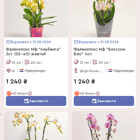
Відправка з 21.08.2026
Відправка з 21.08.2026
Фаленопсис Мф "Альбенга"
Фаленопсис Мф "Блоссом
3ст. (35-40) жовтий
Бліс" 4ст.
12
см
40
см
12
см
35
см
Нідерланди
Нідерланди
a1
duijn-hove-bv
1 240
₴
1 240
₴
+62 бонуси
+62 бонуси
Замовити
Замовити