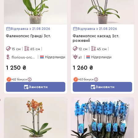
Відправка з 21.08.2026
Відправка з 21.08.2026
Фаленопсис Гранді 3ст.
Фаленопсис каскад 2ст.
рожевий
15
см
65
см
12
см
45
см
Нідерланди
Нідерланди
florious-orchids
a1
1 250
₴
1 260
₴
+62 бонуси
+63 бонуси
Замовити
Замовити