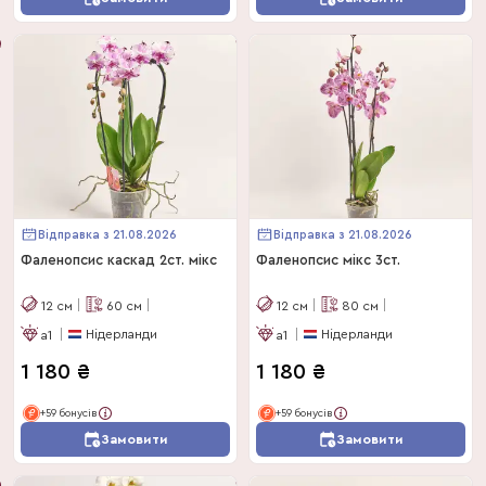
Відправка з 21.08.2026
Відправка з 21.08.2026
Фаленопсис каскад 2ст. мікс
Фаленопсис мікс 3ст.
12
см
60
см
12
см
80
см
Нідерланди
Нідерланди
a1
a1
1 180
₴
1 180
₴
+59 бонусів
+59 бонусів
Замовити
Замовити