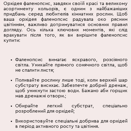
Орхідея фаленопсис, завдяки своїй красі та великому
асортименту кольорів, є одним з найбажаніших
придбань серед любителів
кімнатних рослин
. Щоб
ваша орхідея фаленопсис радувала око рясним
цвітінням, важливо дотримуватися основних правил
догляду. Ось кілька ключових моментів, які слід
врахувати після того, як ви вирішите фаленопсис
купити:
Фаленопсис вимагає яскравого, розсіяного
світла. Уникайте прямого сонячного світла, щоб
не спалити листя;
Поливайте рослину лише тоді, коли верхній шар
субстрату висихає. Забезпечте добрий дренаж,
щоб уникнути застою води. Бажано аби
горщик
мав дренажні отвори.;
Обирайте легкий субстрат, спеціально
розроблений для орхідей;
Використовуйте спеціальні
добрива
для орхідей
в період активного росту та цвітіння.