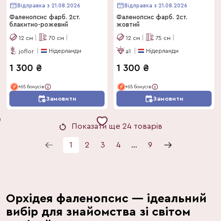
Відправка з 21.08.2026
Відправка з 21.08.2026
Фаленопсис фарб. 2ст.
Фаленопсис фарб. 2ст.
блакитно-рожевий
жовтий
12
см
70
см
12
см
75
см
Нідерланди
Нідерланди
joflor
a1
1 300
₴
1 300
₴
+65 бонусів
+65 бонусів
Замовити
Замовити
Показати ще 24 товарів
1
2
3
4
...
9
Орхідея фаленопсис — ідеальний
вибір для знайомства зі світом