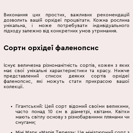
Виконання цих простих, важливих рекомендацій
дозволить вашій орхідеї процвітати. Кожна рослина
унікальна, і може потребувати індивідуального
підходу залежно від конкретних умов утримання.
Сорти орхідеї фаленопсис
Існує величезна різноманітність сортів, кожен з яких
має свої унікальні характеристики та красу. Нижче
представлений список деяких сортів орхідеї
фаленопсис, які можуть стати прикрасою вашої
колекції.
Гігантський: Цей сорт відомий своїми великими,
часто понад 10 см в діаметрі, квітами. Квітки
мають світлу основу з різнобарвними плямами чи
смугами;
Міні Марк «Марія Тереза»: Це мініатюрний сорт з