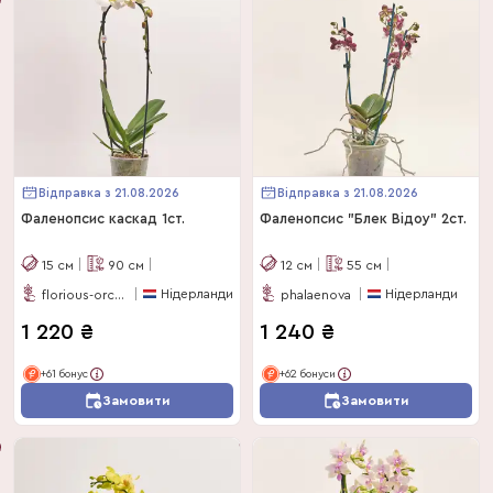
Відправка з 21.08.2026
Відправка з 21.08.2026
Фаленопсис каскад 1ст.
Фаленопсис "Блек Відоу" 2ст.
15
см
90
см
12
см
55
см
Нідерланди
Нідерланди
florious-orchids
phalaenova
1 220
₴
1 240
₴
+61 бонус
+62 бонуси
Замовити
Замовити