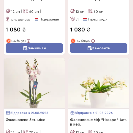
12
см
60
см
12
см
60
см
Нідерланди
Нідерланди
phalaenova
a1
1 080
₴
1 080
₴
+54 бонуси
+54 бонуси
Замовити
Замовити
Відправка з 21.08.2026
Відправка з 21.08.2026
Фаленопсис 3ст. мікс
Фаленопсис Мф "Назаре" 4ст.
в кер.
12
см
70
см
12
см
30
см