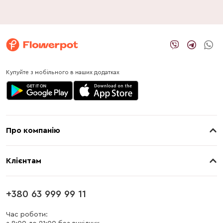
Оленерогий (Cornu-Cervi): має унікальні квіти, у
формі, яка нагадує роги оленя;
Иероглифический: Особливість цього сорту - в
унікальних малюнках на пелюстках, що нагадують
давні ієрогліфи.
Купуйте з мобільного в наших додатках
Про компанію
Про нас
Клієнтам
Контакти
Доставка
Магазини
+380 63 999 99 11
Оплата
Блог
Час роботи: