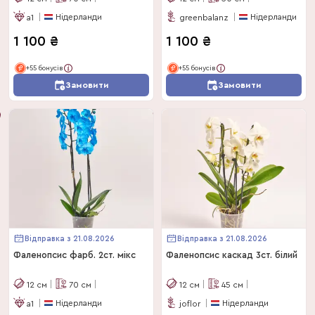
Нідерланди
Нідерланди
a1
greenbalanz
1 100
₴
1 100
₴
+55 бонусів
+55 бонусів
Замовити
Замовити
Відправка з 21.08.2026
Відправка з 21.08.2026
Фаленопсис фарб. 2ст. мікс
Фаленопсис каскад 3ст. білий
12
см
70
см
12
см
45
см
Нідерланди
Нідерланди
a1
joflor