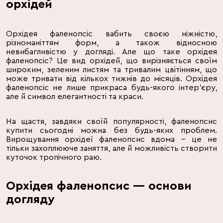
орхідей
Орхідея фаленопсіс вабить своєю ніжністю,
різноманіттям форм, а також відносною
невибагливістю у догляді. Але що таке орхідея
фаленопсіс? Це вид орхідей, що вирізняється своїм
широким, зеленим листям та тривалим цвітінням, що
може тривати від кількох тижнів до місяців. Орхідея
фаленопсіс не лише прикраса будь-якого інтер'єру,
але й символ елегантності та краси.
На щастя, завдяки своїй популярності, фаленопсис
купити сьогодні можна без будь-яких проблем.
Вирощування орхідеї фаленопсис вдома – це не
тільки захоплююче заняття, але й можливість створити
куточок тропічного раю.
Орхідея фаленопсис — основи
догляду