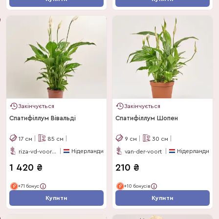
Закінчується
Закінчується
Спатифіллум Вівальді
Спатифіллум Шопен
17
см
85
см
9
см
30
см
Нідерланди
Нідерланди
riza-vd-voort-potplanten
van-der-voort
1 420
₴
210
₴
+71 бонус
+10 бонусів
Купити
Купити