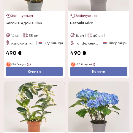
Закінчується
Закінчується
Бегонія Адонія Пінк
Бегонія мікс
14
см
35
см
14
см
40
см
Нідерланди
Нідерланди
j-and-p-ten-have
j-and-p-ten-have
490
₴
490
₴
+24 бонуси
+24 бонуси
Купити
Купити