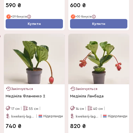
590
₴
600
₴
+29 бонусів
+30 бонусів
Купити
Купити
Закінчується
Закінчується
Медініла Фламенко 2
Медініла Ламбада
17
см
55
см
14
см
40
см
Нідерланди
Нідерланди
kwekerij-laguna
kwekerij-laguna-bv
740
₴
820
₴