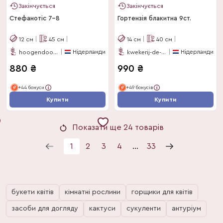
Закінчується
Закінчується
Стефанотіс 7-8
Гортензія блакитна 9ст.
12
см
45
см
14
см
40
см
Нідерланди
Нідерланди
hoogendoorn-stephanotis
kwekerij-de-stadsweiden
880
₴
990
₴
+44 бонуси
+49 бонусів
Купити
Купити
Показати ще 24 товарів
1
2
3
4
...
33
букети квітів
кімнатні рослини
горщики для квітів
засоби для догляду
кактуси
сукуленти
антуріум