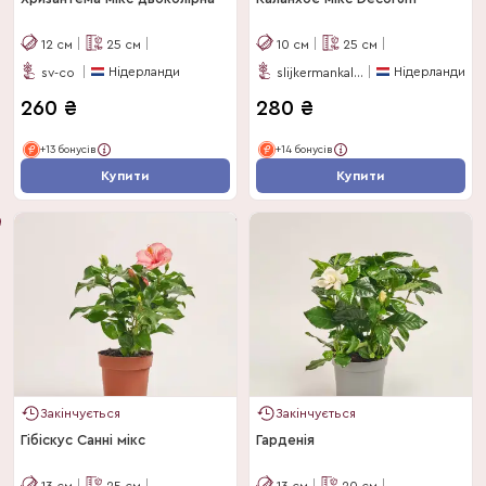
12
см
25
см
10
см
25
см
Нідерланди
Нідерланди
sv-co
slijkermankalanchoe
260
₴
280
₴
+13 бонусів
+14 бонусів
Купити
Купити
Закінчується
Закінчується
Гібіскус Санні мікс
Гарденія
13
см
25
см
13
см
20
см