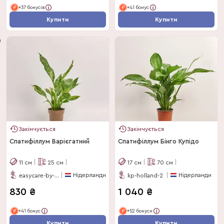
+37 бонусів
+41 бонус
Купити
Купити
Закінчується
Закінчується
Спатифіллум Варієгатний
Спатифіллум Бінго Купідо
11
см
25
см
17
см
70
см
Нідерланди
Нідерланди
easycare-by-feldborg
kp-holland-2
830
₴
1 040
₴
+41 бонус
+52 бонуси
Купити
Купити