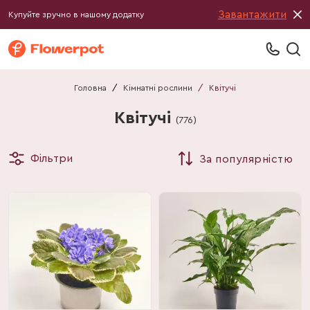
Завантажити
Купуйте зручно в нашому додатку
Головна
/
Кімнатні рослини
/
Квітучі
Квітучі
(
776
)
Фільтри
За популярністю