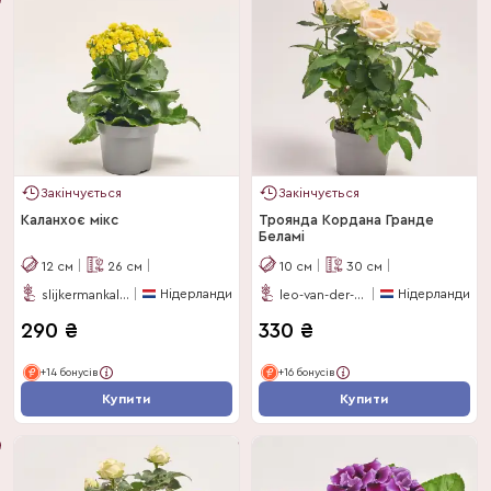
Закінчується
Закінчується
Каланхоє мікс
Троянда Кордана Гранде
Беламі
12
см
26
см
10
см
30
см
Нідерланди
Нідерланди
slijkermankalanchoe
leo-van-der-harg-bv
290
₴
330
₴
+14 бонусів
+16 бонусів
Купити
Купити