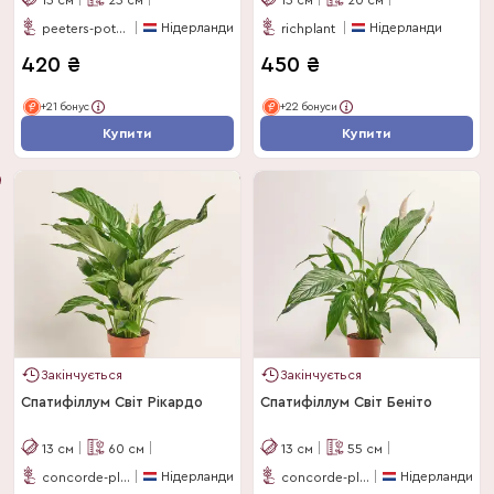
Нідерланди
Нідерланди
peeters-potplanten-bv
richplant
420
₴
450
₴
+21 бонус
+22 бонуси
Купити
Купити
Закінчується
Закінчується
Спатифіллум Світ Рікардо
Спатифіллум Світ Беніто
13
см
60
см
13
см
55
см
Нідерланди
Нідерланди
concorde-plants
concorde-plants