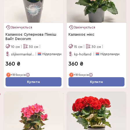
Закінчується
Закінчується
Каланхоє Супернова Пінкіш
Каланхоє мікс
Вайт Decorum
10
см
30
см
15
см
30
см
Нідерланди
Нідерланди
slijkermankalanchoe
kp-holland
360
₴
360
₴
+18 бонусів
+18 бонусів
Купити
Купити