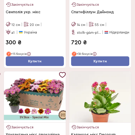
Закінчується
Закінчується
Сенполія укр. мікс
Спатифіллум Даймонд
12
см
20
см
14
см
55
см
Україна
Нідерланди
a1
stolk-g4m-plants
300
₴
720
₴
+15 бонусів
+36 бонусів
Купити
Купити
Закінчується
Закінчується
Хризантема мікс двоколірна
Каланхоє мікс Decorum