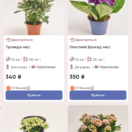
Закінчується
Закінчується
Троянда мікс
Глоксинія Брокад мікс
12
см
28
см
12
см
25
см
Нідерланди
Нідерланди
bm-roses
jhl-plants
340
₴
350
₴
+17 бонусів
+17 бонусів
Купити
Купити