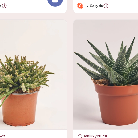
в
+19 бонусів
ься
Закінчується