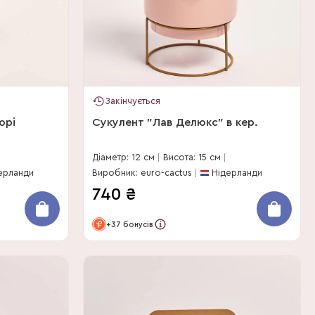
Закінчується
орі
Сукулент "Лав Делюкс" в кер.
Діаметр: 12 см
Висота: 15 см
ерланди
Виробник: euro-cactus
Нідерланди
740
₴
+37 бонусів