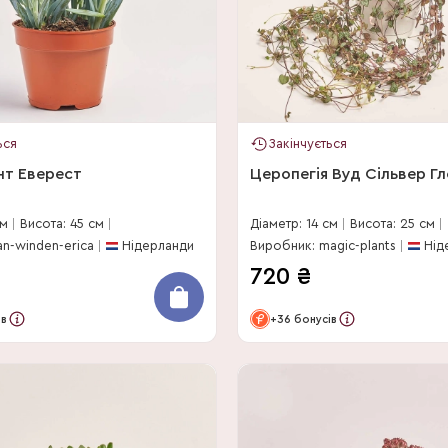
ься
Закінчується
нт Еверест
Церопегія Вуд Сільвер Гл
см
Висота: 45 см
Діаметр: 14 см
Висота: 25 см
an-winden-erica
Нідерланди
Виробник: magic-plants
Нід
720
₴
ів
+36 бонусів