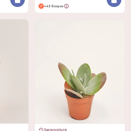
+43 бонуси
Закінчується