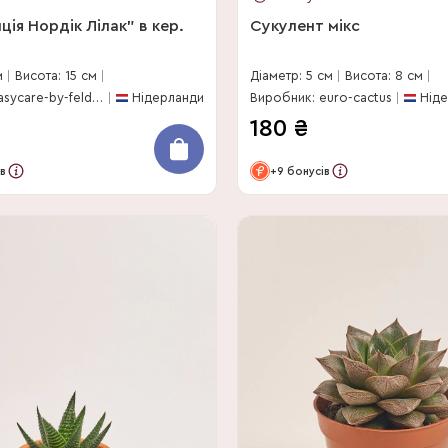
ія Нордік Лілак" в кер.
Сукулент мікс
м
Висота: 15 см
Діаметр: 5 см
Висота: 8 см
Виробник: easycare-by-feldborg
Нідерланди
Виробник: euro-cactus
Нід
180
₴
в
+9 бонусів