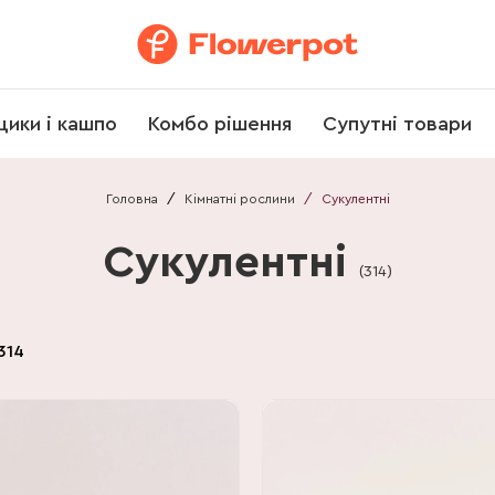
щики і кашпо
Комбо рішення
Супутні товари
Головна
/
Кімнатні рослини
/
Сукулентні
Сукулентні
(
314
)
314