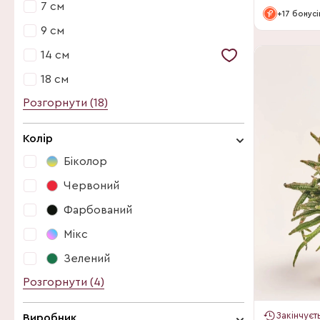
7 см
Сансевієрія (63)
+17 бонусі
9 см
Сукуленти (151)
14 см
Хавортія (16)
18 см
Розгорнути (18)
5 см
6 см
Колір
7 см
Біколор
8 см
Червоний
9 см
Фарбований
10 см
Мікс
11 см
Зелений
12 см
Розгорнути (4)
Біколор
13 см
Білий
Закінчуєт
Виробник