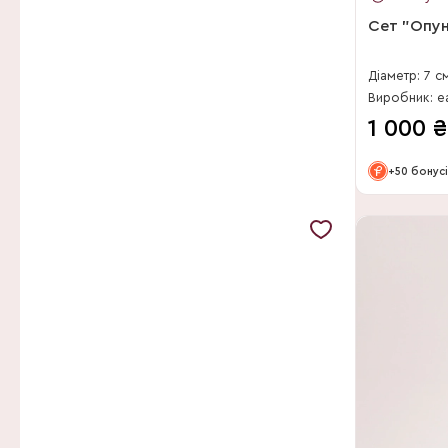
PT-Creations BV
Сет "Опунц
R.C.P. van den Bosch
Ron Scheffers BV
Діаметр: 7 с
TikiPlant
1 000
₴
v.d. Arend Tropical
+50 бонусі
van der Ende Flowers
Van Veen Vetplanten
Van Winden Erica
VDE Plant BV
Vireo-Hedera Plant
Vreugdenhil Bulbs & Plant
Vreugdenhil Bulbs&Plants
Willemsen Weijs