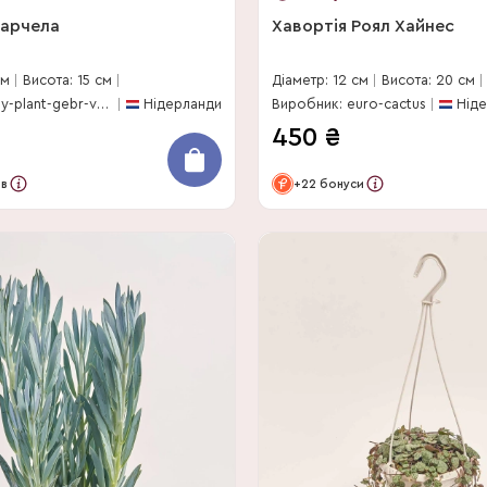
Барчела
Хавортія Роял Хайнес
см
Висота: 15 см
Діаметр: 12 см
Висота: 20 см
Виробник: joy-plant-gebr-v-paassen
Нідерланди
Виробник: euro-cactus
Нід
450
₴
ів
+22 бонуси