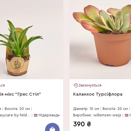
ься
Закінчується
я мікс "Грес Стіл"
Каланхоє Турсіфлора
м
Висота: 20 см
Діаметр: 10 см
Висота: 20 см
Виробник: easycare-by-feldborg
Нідерланди
Виробник: willemsen-weijs
390
₴