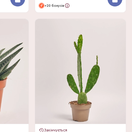
+20 бонусів
Закінчується