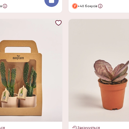
ів
+40 бонусів
ься
Закінчується