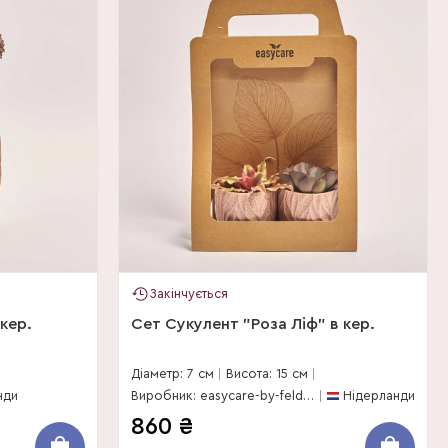
Закінчується
кер.
Сет Сукулент "Роза Ліф" в кер.
Діаметр: 7 см
Висота: 15 см
нди
Виробник: easycare-by-feldborg
Нідерланди
860
₴