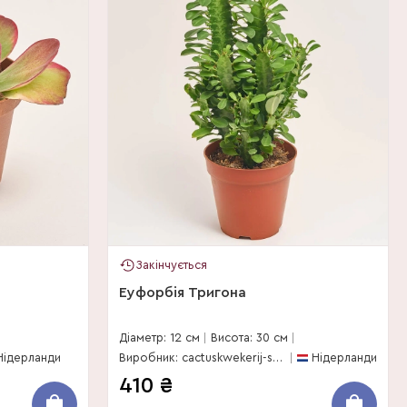
Закінчується
Еуфорбія Тригона
Діаметр: 12 см
Висота: 30 см
Нідерланди
Виробник: cactuskwekerij-stolk-bv
Нідерланди
410
₴