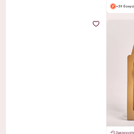
Magic Plants
+39 бонус
Marginata BV
Mixt Creations BV
Mts Alkemade
Noraplant BV
OK Plant
Oriental
Oriental-Edelcactus
Ovata
Ovata BV
Pharma Puglia
PlantWorld ArendTropical
PlantWorld JoGrow
Закінчуєт