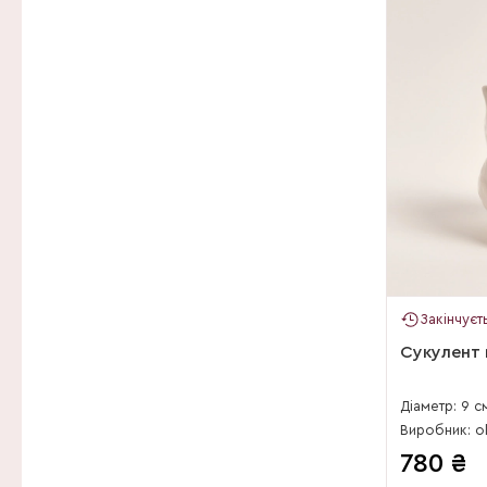
Forever Plants Group
Gartneriet Thoruplund
Gras-hopper
GroWplant
Hillplant
Joy Plant/Gebr v Paassen
Kw Ton vd Hoorn BV
Kwekerij Da Capo
Kwekerij De Tweede Kans
Закінчуєт
Kwekerij Duijn-Hove BV
Сукулент 
Kwekerij Milatz
Діаметр: 9 с
Kwekerij Molenkade
Виробник: ok
780
₴
Leuk en Buiten BV