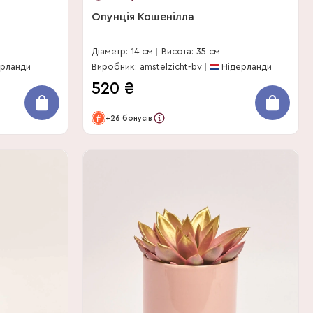
Опунція Кошенілла
Діаметр: 14 см
Висота: 35 см
ерланди
Виробник: amstelzicht-bv
Нідерланди
520
₴
+26 бонусів