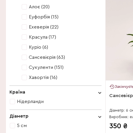
Алоє (20)
Еуфорбія (15)
Ехеверія (22)
Красула (17)
Куріо (6)
Сансевієрія (63)
Сукуленти (151)
Хавортія (16)
Закінчуєт
Алоє (20)
Країна
Сансевієрі
Еуфорбія (15)
Нідерланди
Ехеверія (22)
Діаметр: 6 с
Нідерланди
Діаметр
Красула (17)
350
₴
5 см
Куріо (6)