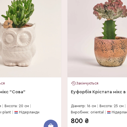
ься
Закінчується
мікс "Сова"
Еуфорбія Крістата мікс в 
м
Висота: 20 см
Діаметр: 16 см
Висота: 25 см
-plant
Нідерланди
Виробник: oriental
Нідерла
800
₴