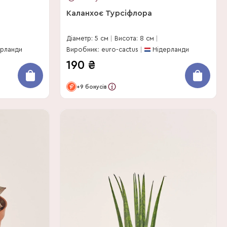
Каланхоє Турсіфлора
Діаметр: 5 см
Висота: 8 см
ерланди
Виробник: euro-cactus
Нідерланди
190
₴
+9 бонусів