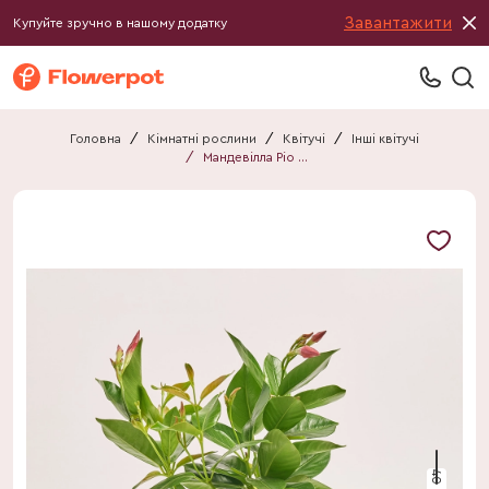
Завантажити
Купуйте зручно в нашому додатку
Головна
/
Кімнатні рослини
/
Квітучі
/
Інші квітучі
/
Мандевілла Ріо Ред
40 см