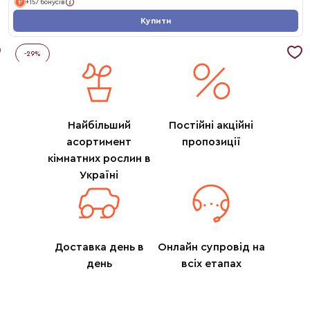
+157 бонусів
Купити
-
29
%
Найбільший
Постійні акційні
асортимент
пропозиції
кімнатних рослин в
Україні
Доставка день в
Онлайн супровід на
день
всіх етапах