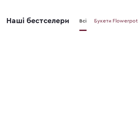
Наші бестселери
Всі
Букети Flowerpot