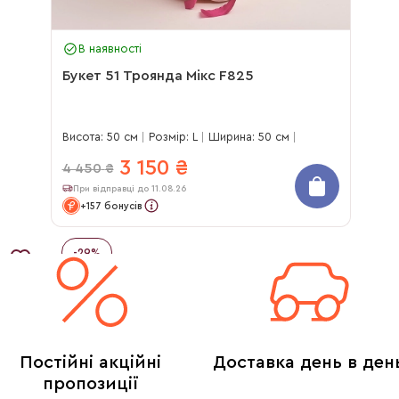
В наявності
Букет 51 Троянда Мікс F825
Висота: 50 см
Розмір: L
Ширина: 50 см
3 150
₴
4 450
₴
При відправці до 11.08.26
+157 бонусів
-
29
%
Постійні акційні
Доставка день в ден
пропозиції