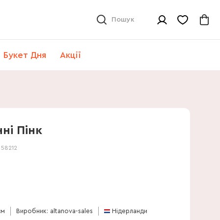
Пошук
Букет Дня
Акції
ні Пінк
:
58212
см
Виробник: altanova-sales
Нідерланди