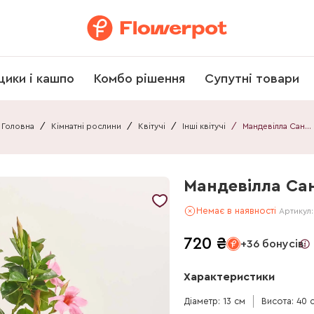
щики і кашпо
Комбо рішення
Супутні товари
Головна
/
Кімнатні рослини
/
Квітучі
/
Інші квітучі
/
Мандевілла Санні Пінк
Мандевілла Сан
Немає в наявності
Артикул
720
₴
+36 бонусів
Характеристики
Діаметр: 13 см
Висота: 40 