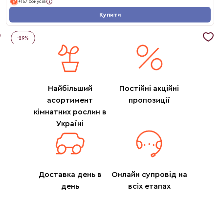
+157 бонусів
Купити
-
29
%
Найбільший
Постійні акційні
асортимент
пропозиції
кімнатних рослин в
Україні
Доставка день в
Онлайн супровід на
день
всіх етапах