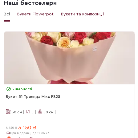
Наші бестселери
Всі
Букети Flowerpot
Букети та композиції
В наявності
Букет 51 Троянда Мікс F825
50
см
L
50
см
3 150
₴
4 450
₴
При відправці до 11.08.26