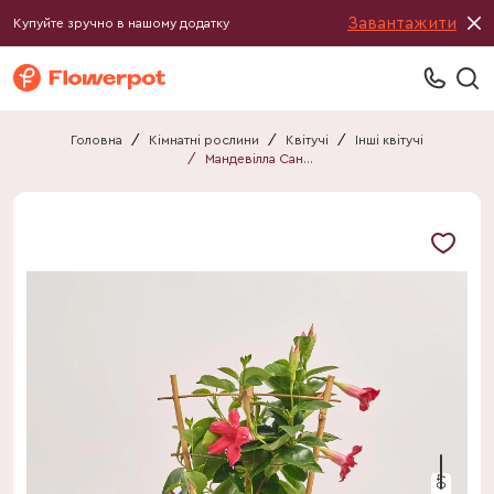
Завантажити
Купуйте зручно в нашому додатку
Головна
/
Кімнатні рослини
/
Квітучі
/
Інші квітучі
/
Мандевілла Санні Роуз
40 см