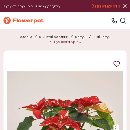
Завантажити
Купуйте зручно в нашому додатку
Головна
/
Кімнатні рослини
/
Квітучі
/
Інші квітучі
/
Пуансетія Крісмас Глітер
35 см