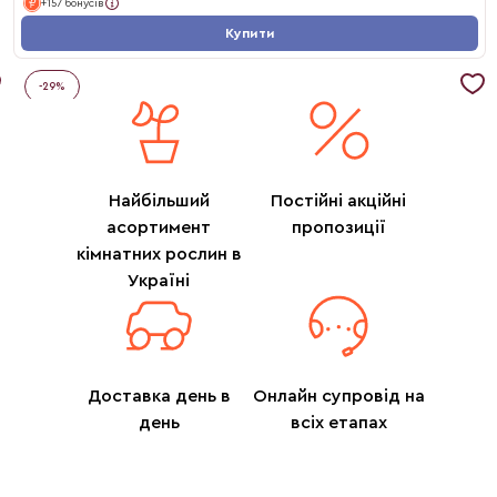
+157 бонусів
Купити
-
29
%
Найбільший
Постійні акційні
асортимент
пропозиції
кімнатних рослин в
Україні
Доставка день в
Онлайн супровід на
день
всіх етапах