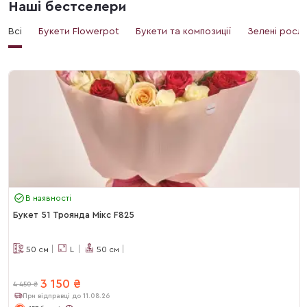
Наші бестселери
Всі
Букети Flowerpot
Букети та композиції
Зелені росл
В наявності
Букет 51 Троянда Мікс F825
50
см
L
50
см
3 150
₴
4 450
₴
При відправці до 11.08.26