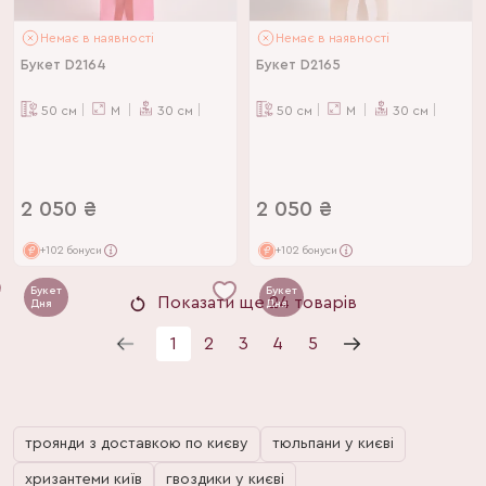
Немає в наявності
Немає в наявності
Букет D2164
Букет D2165
50
см
M
30
см
50
см
M
30
см
2 050
₴
2 050
₴
+102 бонуси
+102 бонуси
Букет
Букет
Показати ще 24 товарів
Дня
Дня
1
2
3
4
5
троянди з доставкою по києву
тюльпани у києві
хризантеми київ
гвоздики у києві