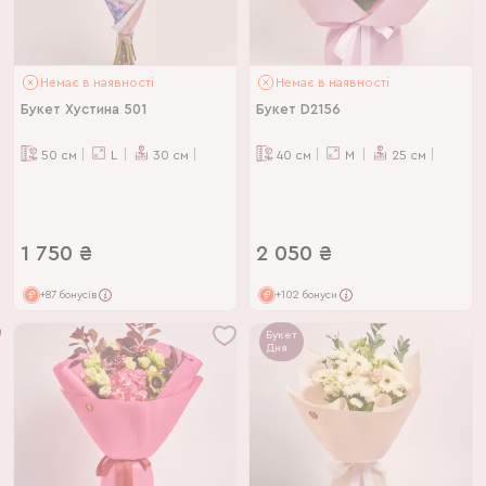
Немає в наявності
Немає в наявності
Букет Хустина 501
Букет D2156
50
см
L
30
см
40
см
M
25
см
1 750
₴
2 050
₴
+87 бонусів
+102 бонуси
Букет
Дня