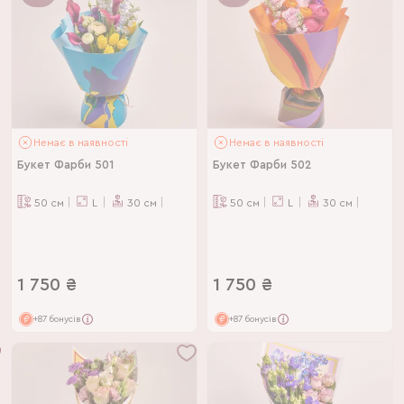
Немає в наявності
Немає в наявності
Букет Фарби 501
Букет Фарби 502
50
см
L
30
см
50
см
L
30
см
1 750
₴
1 750
₴
+87 бонусів
+87 бонусів