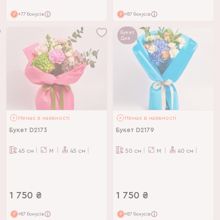
+77 бонусів
+87 бонусів
Букет
Дня
Немає в наявності
Немає в наявності
Букет D2173
Букет D2179
45
см
M
45
см
50
см
M
40
см
1 750
₴
1 750
₴
+87 бонусів
+87 бонусів