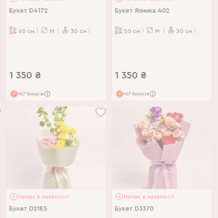
Букет D4172
Букет Ялинка 402
60
см
M
30
см
50
см
M
30
см
1 350
₴
1 350
₴
+67 бонусів
+67 бонусів
Немає в наявності
Немає в наявності
Букет D2185
Букет D3370