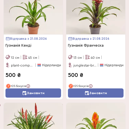
Відправка з 21.08.2026
Відправка з 21.08.2026
Гузманія Кенді
Гузманія Франческа
12
см
45
см
13
см
40
см
Нідерланди
Нідерланди
plant-company
junglestar-bromelias
500
₴
500
₴
+25 бонусів
+25 бонусів
Замовити
Замовити