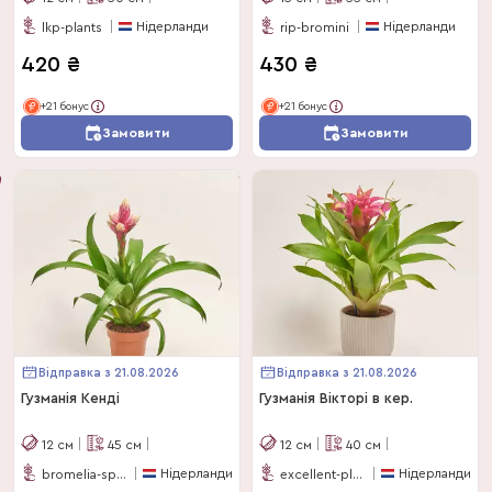
Нідерланди
Нідерланди
lkp-plants
rip-bromini
420
₴
430
₴
+21 бонус
+21 бонус
Замовити
Замовити
Відправка з 21.08.2026
Відправка з 21.08.2026
Гузманія Кенді
Гузманія Вікторі в кер.
12
см
45
см
12
см
40
см
Нідерланди
Нідерланди
bromelia-specialist
excellent-plus