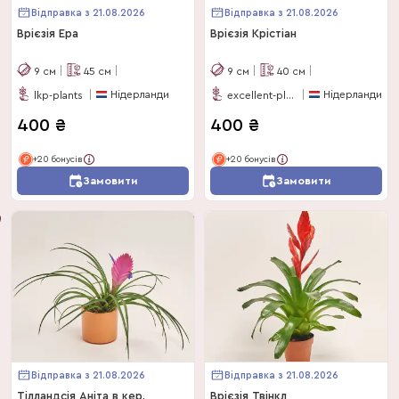
Відправка з 21.08.2026
Відправка з 21.08.2026
Врієзія Ера
Врієзія Крістіан
9
см
45
см
9
см
40
см
Нідерланди
Нідерланди
lkp-plants
excellent-plus
400
₴
400
₴
+20 бонусів
+20 бонусів
Замовити
Замовити
Відправка з 21.08.2026
Відправка з 21.08.2026
Тілландсія Аніта в кер.
Врієзія Твінкл