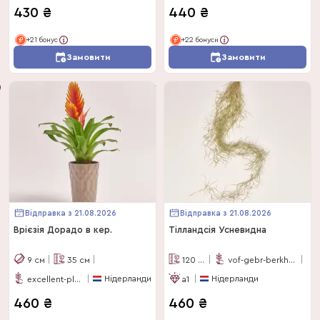
430
₴
440
₴
+21 бонус
+22 бонуси
Замовити
Замовити
Відправка з 21.08.2026
Відправка з 21.08.2026
Врієзія Дорадо в кер.
Тілландсія Усневидна
9
см
35
см
120
см
vof-gebr-berkhout
Нідерланди
Нідерланди
excellent-plus
a1
460
₴
460
₴