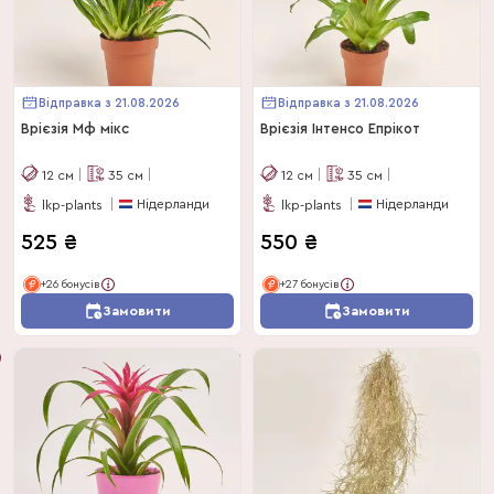
Відправка з 21.08.2026
Відправка з 21.08.2026
Врієзія Мф мікс
Врієзія Інтенсо Епрікот
12
см
35
см
12
см
35
см
Нідерланди
Нідерланди
lkp-plants
lkp-plants
525
₴
550
₴
+26 бонусів
+27 бонусів
Замовити
Замовити