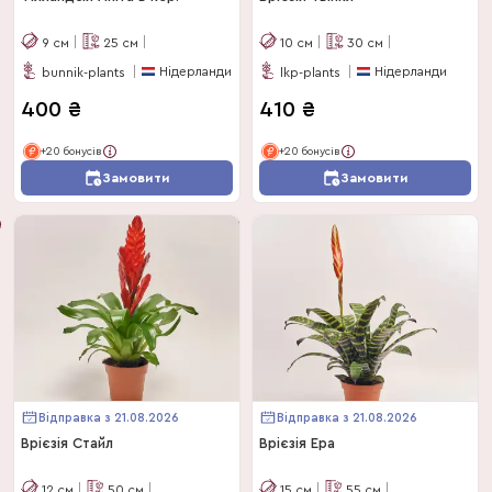
9
см
25
см
10
см
30
см
Нідерланди
Нідерланди
bunnik-plants
lkp-plants
400
₴
410
₴
+20 бонусів
+20 бонусів
Замовити
Замовити
Відправка з 21.08.2026
Відправка з 21.08.2026
Врієзія Стайл
Врієзія Ера
12
см
50
см
15
см
55
см