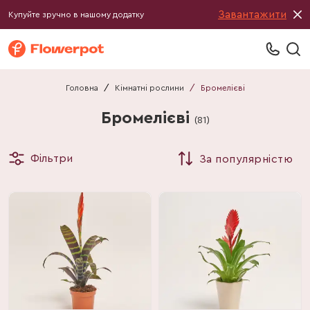
Завантажити
Купуйте зручно в нашому додатку
Головна
/
Кімнатні рослини
/
Бромелієві
Бромелієві
(
81
)
Фільтри
За популярністю