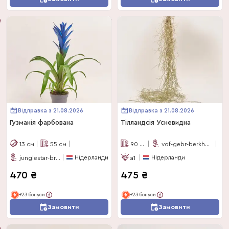
Відправка з 21.08.2026
Відправка з 21.08.2026
Гузманія фарбована
Тілландсія Усневидна
13
см
55
см
90
см
vof-gebr-berkhout
Нідерланди
Нідерланди
junglestar-bromelias
a1
470
₴
475
₴
+23 бонуси
+23 бонуси
Замовити
Замовити