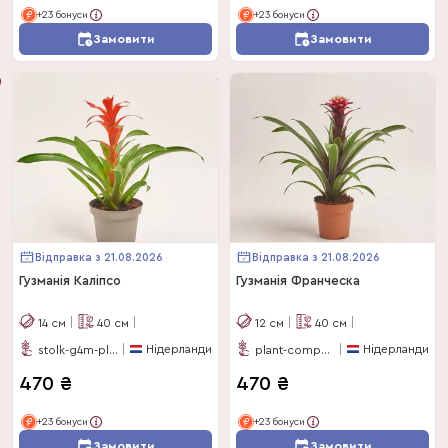
+23 бонуси
+23 бонуси
Замовити
Замовити
Відправка з 21.08.2026
Відправка з 21.08.2026
Гузманія Каліпсо
Гузманія Франческа
14
см
40
см
12
см
40
см
Нідерланди
Нідерланди
stolk-g4m-plants
plant-company
470
₴
470
₴
+23 бонуси
+23 бонуси
Замовити
Замовити