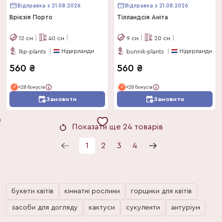
Відправка з 21.08.2026
Відправка з 21.08.2026
Врієзія Порто
Тілландсія Аніта
12
см
40
см
9
см
20
см
Нідерланди
Нідерланди
lkp-plants
bunnik-plants
560
₴
560
₴
+28 бонусів
+28 бонусів
Замовити
Замовити
Показати ще 24 товарів
1
2
3
4
букети квітів
кімнатні рослини
горщики для квітів
засоби для догляду
кактуси
сукуленти
антуріум