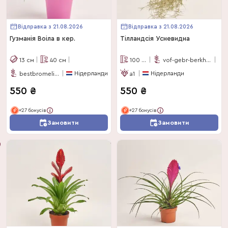
Відправка з 21.08.2026
Відправка з 21.08.2026
Гузманія Воіла в кер.
Тілландсія Усневидна
13
см
40
см
100
см
vof-gebr-berkhout
Нідерланди
Нідерланди
bestbromelia-nl
a1
550
₴
550
₴
+27 бонусів
+27 бонусів
Замовити
Замовити