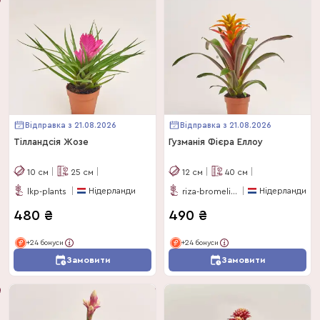
Відправка з 21.08.2026
Відправка з 21.08.2026
Тілландсія Жозе
Гузманія Фієра Еллоу
10
см
25
см
12
см
40
см
Нідерланди
Нідерланди
lkp-plants
riza-bromelia-specialist
480
₴
490
₴
+24 бонуси
+24 бонуси
Замовити
Замовити