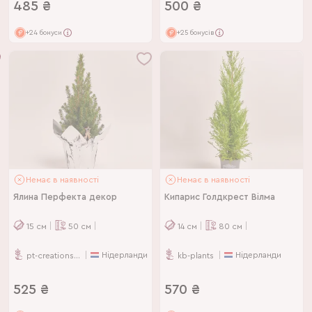
485
₴
500
₴
+24 бонуси
+25 бонусів
Немає в наявності
Немає в наявності
Ялина Перфекта декор
Кипарис Голдкрест Вілма
15
см
50
см
14
см
80
см
Нідерланди
Нідерланди
pt-creations-bv
kb-plants
525
₴
570
₴