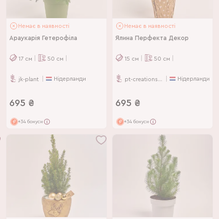
Немає в наявності
Немає в наявності
Араукарія Гетерофіла
Ялина Перфекта Декор
17
см
50
см
15
см
50
см
Нідерланди
Нідерланди
jk-plant
pt-creations-bv
695
₴
695
₴
+34 бонуси
+34 бонуси