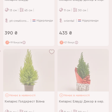
13
см
45
см
11
см
30
см
Нідерланди
Нідерланди
pt-creations-bv
oriental
390
₴
435
₴
+19 бонусів
+21 бонус
Немає в наявності
Немає в наявності
Кипарис Голдкрест Вілма
Кипарис Елвуді Декор в кер.
14
см
55
см
11
см
30
см