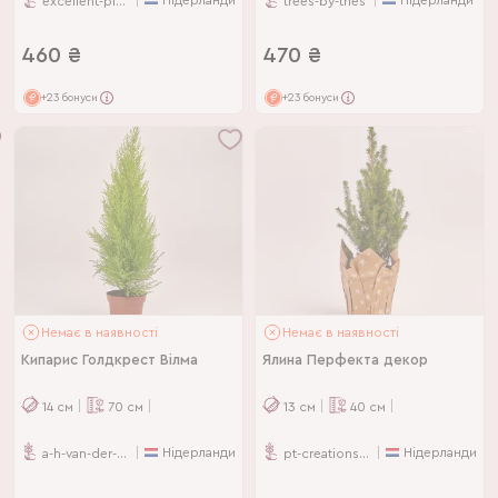
Нідерланди
Нідерланди
excellent-plus
trees-by-tries
460
₴
470
₴
+23 бонуси
+23 бонуси
Немає в наявності
Немає в наявності
Кипарис Голдкрест Вілма
Ялина Перфекта декор
14
см
70
см
13
см
40
см
Нідерланди
Нідерланди
a-h-van-der-ende
pt-creations-bv