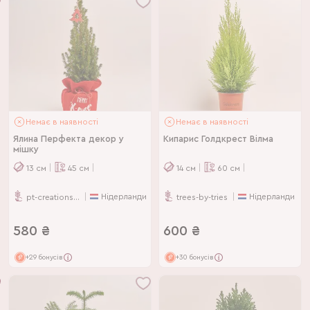
Немає в наявності
Немає в наявності
Ялина Перфекта декор у
Кипарис Голдкрест Вілма
мішку
13
см
45
см
14
см
60
см
Нідерланди
Нідерланди
pt-creations-bv
trees-by-tries
580
₴
600
₴
+29 бонусів
+30 бонусів