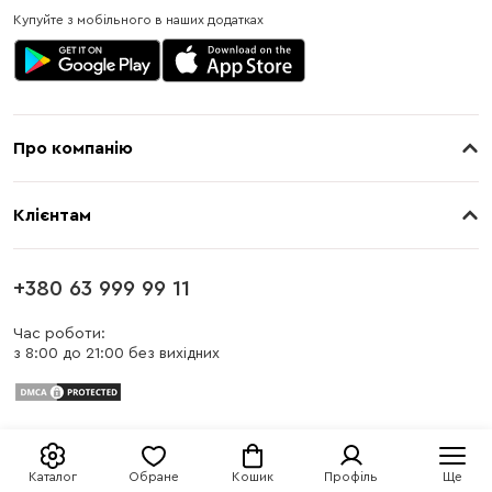
Купуйте з мобільного в наших додатках
Про компанію
Про нас
Клієнтам
Контакти
Доставка
Магазини
+380 63 999 99 11
Оплата
Блог
Час роботи:
з 8:00 до 21:00 без вихідних
Бонусна програма
Заміна та повернення
Публічна оферта
Каталог
Обране
Кошик
Профіль
Ще