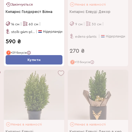
Закінчується
Немає в наявності
Кипарис Голдкрест Вілма
Кипарис Елвуді Декор
14
см
60
см
9
см
30
см
Нідерланди
stolk-g4m-plants
Нідерланди
edens-plants
590
₴
270
₴
+29 бонусів
Купити
+13 бонусів
Немає в наявності
Немає в наявності
Кипарис Елвуді
Кипарис Елвуді Декор в кер.