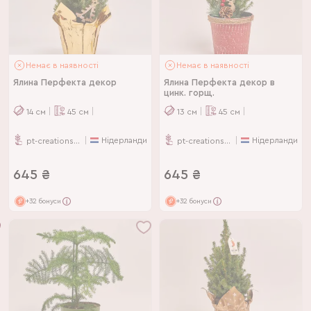
Немає в наявності
Немає в наявності
Ялина Перфекта декор
Ялина Перфекта декор в
цинк. горщ.
14
см
45
см
13
см
45
см
Нідерланди
Нідерланди
pt-creations-bv
pt-creations-bv
645
₴
645
₴
+32 бонуси
+32 бонуси