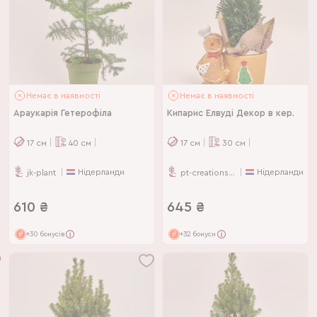
Немає в наявності
Немає в наявності
Араукарія Гетерофіла
Кипарис Елвуді Декор в кер.
17
см
40
см
17
см
30
см
Нідерланди
Нідерланди
jk-plant
pt-creations-bv
610
₴
645
₴
+30 бонусів
+32 бонуси