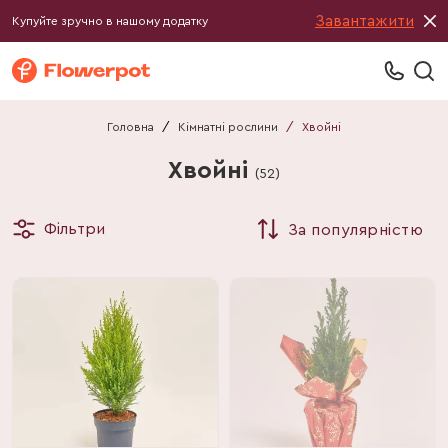
Завантажити
Купуйте зручно в нашому додатку
Головна
/
Кімнатні рослини
/
Хвойні
Хвойні
(
52
)
Фільтри
За популярністю