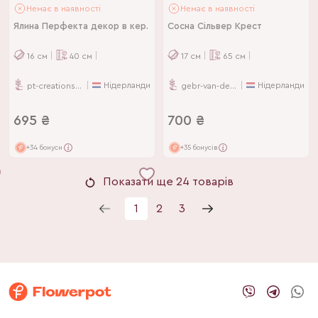
Немає в наявності
Немає в наявності
Ялина Перфекта декор в кер.
Сосна Сільвер Крест
16
см
40
см
17
см
65
см
Нідерланди
Нідерланди
pt-creations-bv
gebr-van-der-salm-bv
695
₴
700
₴
+34 бонуси
+35 бонусів
Показати ще 24 товарів
1
2
3