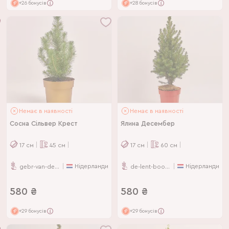
+26 бонусів
+28 бонусів
Немає в наявності
Немає в наявності
Сосна Сільвер Крест
Ялина Десембер
17
см
45
см
17
см
60
см
Нідерланди
Нідерланди
gebr-van-der-salm-bv
de-lent-boomkwekerij
580
₴
580
₴
+29 бонусів
+29 бонусів