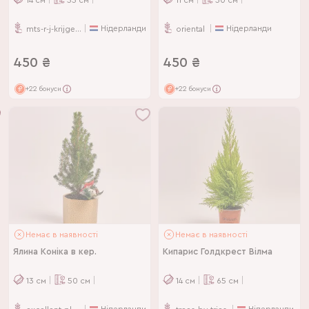
Нідерланди
Нідерланди
mts-r-j-krijger-visser
oriental
450
₴
450
₴
+22 бонуси
+22 бонуси
Немає в наявності
Немає в наявності
Ялина Коніка в кер.
Кипарис Голдкрест Вілма
13
см
50
см
14
см
65
см