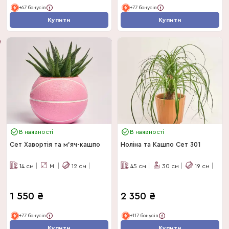
+67 бонусів
+77 бонусів
Купити
Купити
В наявності
В наявності
Сет Хавортія та м'яч-кашпо
Ноліна та Кашпо Сет 301
14
см
M
12
см
45
см
30
см
19
см
1 550
₴
2 350
₴
+77 бонусів
+117 бонусів
Купити
Купити