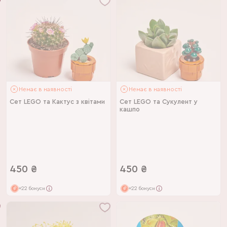
Немає в наявності
Немає в наявності
Сет LEGO та Кактус з квітами
Сет LEGO та Сукулент у
кашпо
450
₴
450
₴
+22 бонуси
+22 бонуси