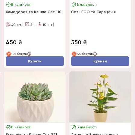
В наявності
В наявності
Хамедорея та Кашпо Сет 110
Сет LEGO та Сараценія
40
см
S
10
см
450
₴
550
₴
+22 бонуси
+27 бонусів
Купити
Купити
В наявності
В наявності
Ехеверія та Кашпо Сет 521
Антуріум Ваніла в кашпо