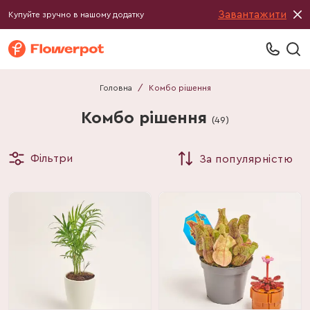
Завантажити
Купуйте зручно в нашому додатку
Головна
/
Комбо рішення
Комбо рішення
(
49
)
Фільтри
За популярністю