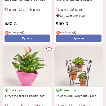
15
см
S
15
см
45
см
12
см
Нідерланди
a1
650
₴
950
₴
+32 бонуси
+47 бонусів
Купити
Купити
В наявності
В наявності
Антуріум Лілі та кашпо сет
Композиція Сукуленти мікс
35
см
35
см
17
см
30
см
M
19
см