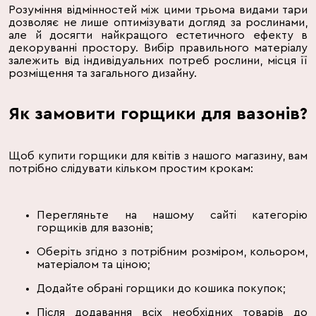
Розуміння відмінностей між цими трьома видами тари
дозволяє не лише оптимізувати догляд за рослинами,
але й досягти найкращого естетичного ефекту в
декоруванні простору. Вибір правильного матеріалу
залежить від індивідуальних потреб рослини, місця її
розміщення та загального дизайну.
Як замовити горщики для вазонів?
Щоб купити горщики для квітів з нашого магазину, вам
потрібно слідувати кільком простим крокам:
Перегляньте на нашому сайті категорію
горщиків для вазонів;
Оберіть згідно з потрібним розміром, кольором,
матеріалом та ціною;
Додайте обрані горщики до кошика покупок;
Після додавання всіх необхідних товарів до