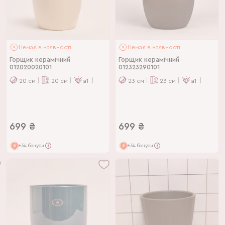
Немає в наявності
Немає в наявності
Горщик керамічний
Горщик керамічний
012020020101
012323290101
20
см
20
см
a1
23
см
23
см
a1
699
₴
699
₴
+34 бонуси
+34 бонуси