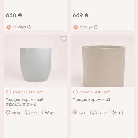
660
₴
669
₴
+33 бонуси
+33 бонуси
Немає в наявності
Немає в наявності
Горщик керамічний
Горщик керамічний
012627610101А2
26
см
27
см
a2
20
см
19
см
a1