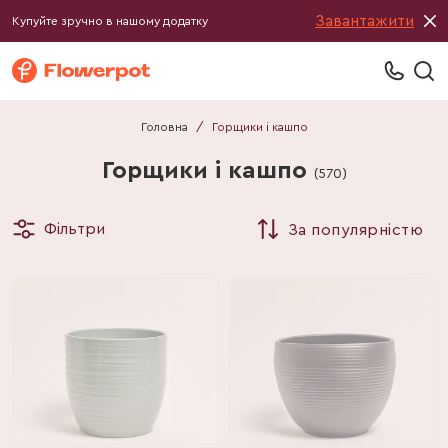
Завантажити
Купуйте зручно в нашому додатку
Головна
/
Горщики і кашпо
Горщики і кашпо
(
570
)
Фільтри
За популярністю