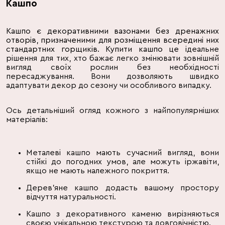
Кашпо
Кашпо є декоративними вазонами без дренажних
отворів, призначеними для розміщення всередині них
стандартних горщиків. Купити кашпо це
ідеальне
рішення для тих, хто бажає легко змінювати зовнішній
вигляд своїх рослин без необхідності
пересаджування. Вони дозволяють швидко
адаптувати декор до сезону чи особливого випадку.
Ось детальніший огляд кожного з найпопулярніших
матеріалів:
Металеві кашпо мають сучасний вигляд, вони
стійкі до погодних умов, але можуть іржавіти,
якщо не мають належного покриття.
Дерев'яне кашпо додасть вашому простору
відчуття натуральності.
Кашпо з декоративного каменю вирізняються
своєю унікальною текстурою та довговічністю.