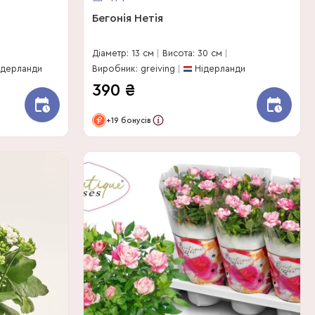
Бегонія Нетія
Діаметр: 13 см
Висота: 30 см
ідерланди
Виробник: greiving
Нідерланди
390
₴
+19 бонусів