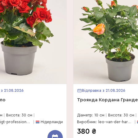
 з 21.08.2026
Відправка з 21.08.2026
ало
Троянда Кордана Гранде 
см
Висота: 30 см
Діаметр: 10 см
Висота: 30 см
Виробник: pligt-professionals-bv
Нідерланди
Виробник: leo-van-der-harg-bv
380
₴