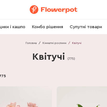
щики і кашпо
Комбо рішення
Супутні товари
Головна
/
Кімнатні рослини
/
Квітучі
Квітучі
(
775
)
775