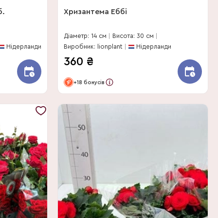
б.
Хризантема Еббі
Діаметр: 14 см
Висота: 30 см
Нідерланди
Виробник: lionplant
Нідерланди
360
₴
+18 бонусів