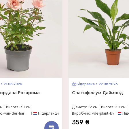
 з 21.08.2026
Відправка з 22.08.2026
Кордана Розарома
Спатифіллум Даймонд
см
Висота: 30 см
Діаметр: 12 см
Висота: 50 см
Виробник: leo-van-der-harg-bv
Нідерланди
Виробник: vde-plant-bv
Нід
359
₴