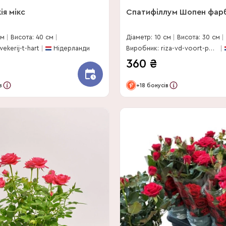
ія мікс
Спатифіллум Шопен фар
см
Висота: 40 см
Діаметр: 10 см
Висота: 30 см
ekerij-t-hart
Нідерланди
Виробник: riza-vd-voort-potplanten
360
₴
в
+18 бонусів