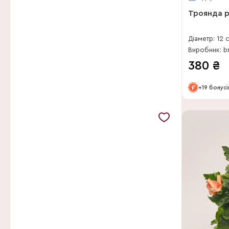
Filip de Clercq
Троянда 
Finess Flowers
Firma P.A.M. van Os
Діаметр: 12 
Виробник: b
Fleurig Est BV
380
₴
Forever Plants Group
+19 бонусі
FP-Production
Freese Gartenbau GmbH
Gartneriet Thoruplund
Gebr van Velden BV
Gebr. Grootscholten
Gebr. Nederpel
Geert Dhaese
Goodie