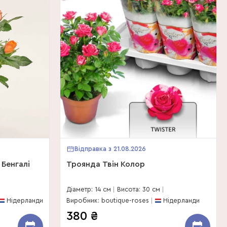
Відправка з 21.08.2026
Бенгалі
Троянда Твін Колор
Діаметр: 14 см
Висота: 30 см
Нідерланди
Виробник: boutique-roses
Нідерланди
380
₴