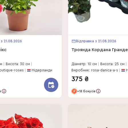
 з 21.08.2026
Відправка з 21.08.2026
ікс
Троянда Кордана Гранде
см
Висота: 30 см
Діаметр: 10 см
Висота: 25 см
outique-roses
Нідерланди
Виробник: rosa-danica-a-s
Н
375
₴
в
+18 бонусів