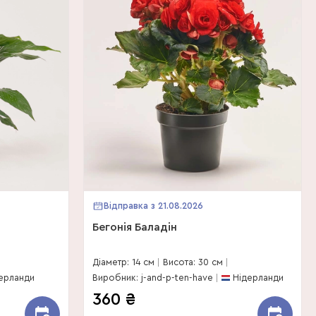
Відправка з 21.08.2026
Бегонія Баладін
Діаметр: 14 см
Висота: 30 см
ерланди
Виробник: j-and-p-ten-have
Нідерланди
360
₴