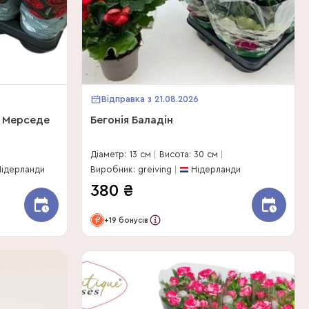
Відправка з 21.08.2026
 Мерседе
Бегонія Баладін
Діаметр: 13 см
Висота: 30 см
ідерланди
Виробник: greiving
Нідерланди
380
₴
+19 бонусів