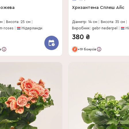
рожева
Хризантема Сплеш Айс
см
Висота: 25 см
Діаметр: 14 см
Висота: 35 см
m-roses
Нідерланди
Виробник: gebr-nederpel
Н
380
₴
в
+19 бонусів