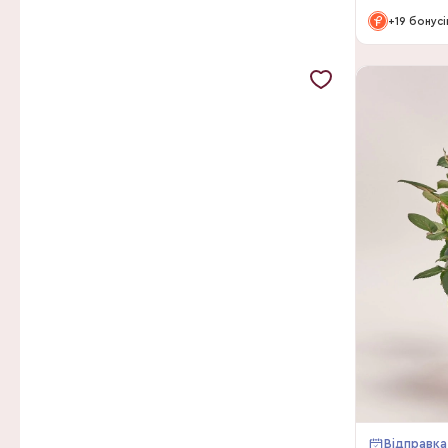
Deco-Snijgroen
+19 бонусі
Decorum
Deme
Dominoplant
Dynaplant
Easycare by Feldborg
Emsflower
Endhoven Flowering Plants
Euflorie
Euro Cactus
Fa Freek vd Velden
Fa Gebr R&W van Dam
Fairytale Flowers
Відправка