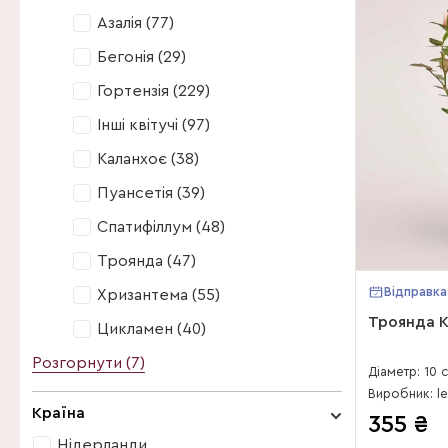
Азалія (77)
Бегонія (29)
Гортензія (229)
Інші квітучі (97)
Каланхоє (38)
Пуансетія (39)
Спатифіллум (48)
Троянда (47)
Відправка
Хризантема (55)
Троянда 
Цикламен (40)
Розгорнути (7)
Азалія (77)
Діаметр: 10 
Бегонія (29)
Країна
355
₴
Гарденія (4)
Нідерланди