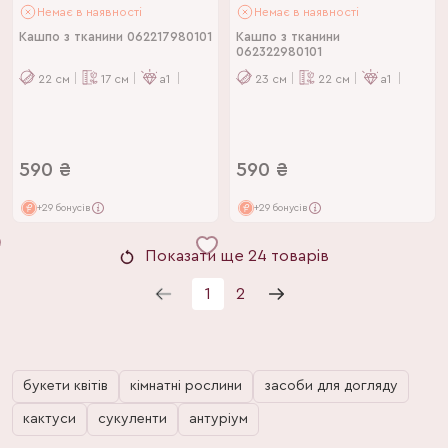
Немає в наявності
Немає в наявності
Кашпо з тканини 062217980101
Кашпо з тканини
062322980101
22
см
17
см
a1
23
см
22
см
a1
590
₴
590
₴
+29 бонусів
+29 бонусів
Показати ще 24 товарів
1
2
букети квітів
кімнатні рослини
засоби для догляду
кактуси
сукуленти
антуріум