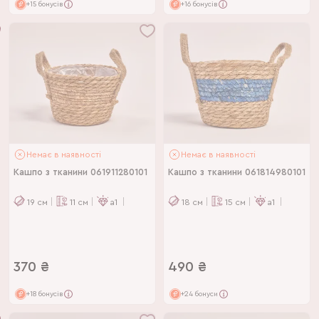
+15 бонусів
+16 бонусів
Немає в наявності
Немає в наявності
Кашпо з тканини 061911280101
Кашпо з тканини 061814980101
19
см
11
см
a1
18
см
15
см
a1
370
₴
490
₴
+18 бонусів
+24 бонуси