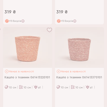
319
₴
319
₴
+15 бонусів
+15 бонусів
Немає в наявності
Немає в наявності
Кашпо з тканини 061413220101
Кашпо з тканини 061413370101
10
см
10
см
a1
10
см
10
см
a1