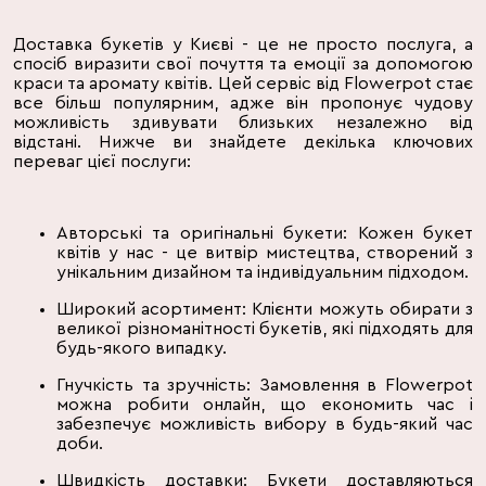
Доставка букетів у Києві - це не просто послуга, а
спосіб виразити свої почуття та емоції за допомогою
краси та аромату квітів. Цей сервіс від Flowerpot стає
все більш популярним, адже він пропонує чудову
можливість здивувати близьких незалежно від
відстані. Нижче ви знайдете декілька ключових
переваг цієї послуги:
Авторські та оригінальні букети: Кожен букет
квітів у нас - це витвір мистецтва, створений з
унікальним дизайном та індивідуальним підходом.
Широкий асортимент: Клієнти можуть обирати з
великої різноманітності букетів, які підходять для
будь-якого випадку.
Гнучкість та зручність: Замовлення в Flowerpot
можна робити онлайн, що економить час і
забезпечує можливість вибору в будь-який час
доби.
Швидкість доставки: Букети доставляються