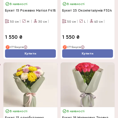
В наявності
В наявності
Букет 15 Рожевих Матіол F418
Букет 25 Оксипеталумів F524
50
см
M
30
см
50
см
L
40
см
1 550
₴
1 550
₴
+77 бонусів
+77 бонусів
Купити
Купити
В наявності
В наявності
Букет 15 однобутонних
Букет 19 Малинових Троянд