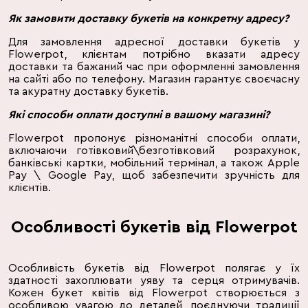
Як замовити доставку букетів на конкретну адресу?
Для замовлення адресної доставки букетів у
Flowerpot, клієнтам потрібно вказати адресу
доставки та бажаний час при оформленні замовлення
на сайті або по телефону. Магазин гарантує своєчасну
та акуратну доставку букетів.
Які способи оплати доступні в вашому магазині?
Flowerpot пропонує різноманітні способи оплати,
включаючи готівковий\безготівковий розрахунок,
банківські картки, мобільний термінал, а також Apple
Pay \ Google Pay, щоб забезпечити зручність для
клієнтів.
Особливості букетів від Flowerpot
Особливість букетів від Flowerpot полягає у їх
здатності захоплювати уяву та серця отримувачів.
Кожен букет квітів від Flowerpot створюється з
особливою увагою до деталей, поєднуючи традиції