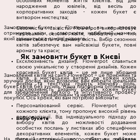
особливих моментів життя клієнтів. Від дня
народження до ювілеїв, від весіль до
корпоративних заходів - кожен букет є
витвором мистецтва;
Замовляючи букет у Flowerpot, ви не просто
Сезонність і свіжість. Flowerpot використовує
отримуєте квіти, а створюєте незабутній момент,
переважно сезонні квіти, забезпечуючи тим
який залишиться в пам’яті надовго.
самим свіжість та відмінну якість. Вибір сезонних
квітів забезпечує вам найсвіжіші букети, повні
аромату та краси;
Як замовити букет в Києві
Ексклюзивність дизайну. Flowerpot славиться
своєю унікальністю у створенні дизайнів. Кожен
красивий букет квітів – це не лише зібрання
Замовлення квітів на сайті Flowerpot – це приємний та
квітів, а мистецький витвір, де кожен колір,
зручний досвід, який дозволяє вам вибрати ідеальний
форма та текстура грають ключову роль.
букет квітів без зусиль. Наша платформа оптимізована
Ексклюзивність дизайну робить кожен букет
для забезпечення легкого та інтуїтивного процесу
особливо привабливим та неповторним;
покупки. Ось кроки, які вам потрібно виконати:
Персоналізований сервіс. Flowerpot цінує
кожного клієнта, тому пропонує високий рівень
персоналізації. Від індивідуального підходу до
Вибір букета
вибору квітів до можливості додавання
особистих послань у листівках або специфічних
декоративних елементів, кожен букет може
На головній сторінці нашого сайту ви знайдете
бути адаптований до особистих побажань