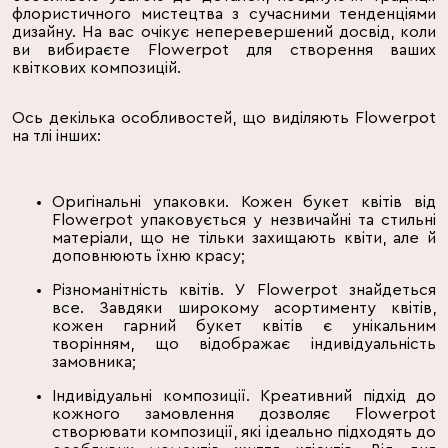
флористичного мистецтва з сучасними тенденціями
дизайну. На вас очікує неперевершений досвід, коли
ви вибираєте Flowerpot для створення ваших
квіткових композицій.
Ось декілька особливостей, що виділяють Flowerpot
на тлі інших:
Оригінальні упаковки. Кожен букет квітів від
Flowerpot упаковується у незвичайні та стильні
матеріали, що не тільки захищають квіти, але й
доповнюють їхню красу;
Різноманітність квітів. У Flowerpot знайдеться
все. Завдяки широкому асортименту квітів,
кожен гарний букет квітів є унікальним
творінням, що відображає індивідуальність
замовника;
Індивідуальні композиції. Креативний підхід до
кожного замовлення дозволяє Flowerpot
створювати композиції, які ідеально підходять до