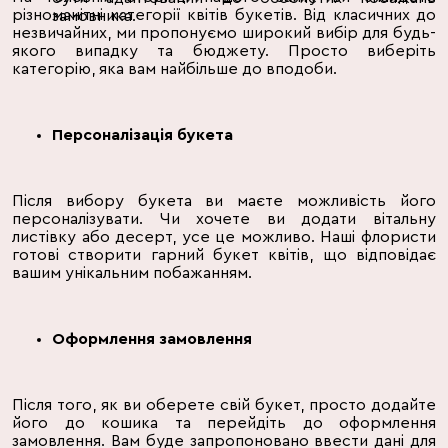
різноманітні категорії квітів букетів. Від класичних до
замовника.
незвичайних, ми пропонуємо широкий вибір для будь-
якого випадку та бюджету. Просто виберіть
категорію, яка вам найбільше до вподоби.
Персоналізація букета
Після вибору букета ви маєте можливість його
персоналізувати. Чи хочете ви додати вітальну
листівку або десерт, усе це можливо. Наші флористи
готові створити гарний букет квітів, що відповідає
вашим унікальним побажанням.
Оформлення замовлення
Після того, як ви оберете свій букет, просто додайте
його до кошика та перейдіть до оформлення
замовлення. Вам буде запропоновано ввести дані для