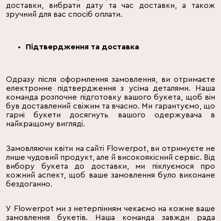
доставки, вибрати дату та час доставки, а також
зручний для вас спосіб оплати.
Підтвердження та доставка
Одразу після оформлення замовлення, ви отримаєте
електронне підтвердження з усіма деталями. Наша
команда розпочне підготовку вашого букета, щоб він
був доставлений свіжим та вчасно. Ми гарантуємо, що
гарні букети досягнуть вашого одержувача в
найкращому вигляді.
Замовляючи квіти на сайті Flowerpot, ви отримуєте не
лише чудовий продукт, але й високоякісний сервіс. Від
вибору букета до доставки, ми піклуємося про
кожний аспект, щоб ваше замовлення було виконане
бездоганно.
У Flowerpot ми з нетерпінням чекаємо на кожне ваше
замовлення букетів. Наша команда завжди рада