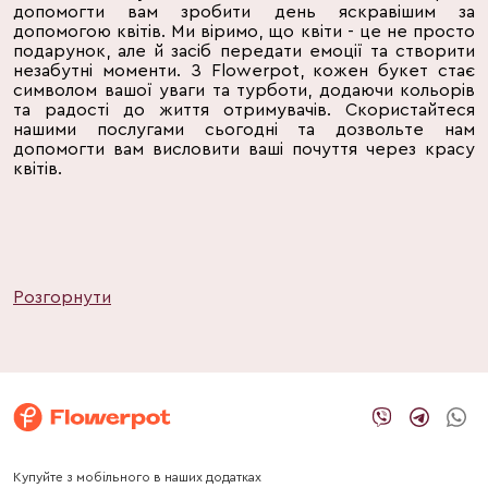
допомогти вам зробити день яскравішим за
допомогою квітів. Ми віримо, що квіти - це не просто
подарунок, але й засіб передати емоції та створити
незабутні моменти. З Flowerpot, кожен букет стає
символом вашої уваги та турботи, додаючи кольорів
та радості до життя отримувачів. Скористайтеся
нашими послугами сьогодні та дозвольте нам
допомогти вам висловити ваші почуття через красу
квітів.
Розгорнути
Купуйте з мобільного в наших додатках