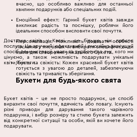
вчасно, що особливо важливо для останньої
хвилини подарунків або спеціальних подій.
Емоційний ефект: Гарний букет квітів завжди
викликає радість та посмішку, роблячи його
ідеальним способом висловити свої почуття.
Доставка квітів у Києві
- це більше, ніж просто
Персоналізація: Можливість додавати особисті
послуга. Це зручний, ефективний і емоційно значущий
послання у листівках чи вибирати специфічні види
спосіб демонстрації уваги та турботи до тих, кого ми
квітів для створення унікального букета.
цінуємо, а також можливість подарувати унікальні
квіти, букети.
Якість та свіжість: Кожен красивий букет квітів
готується з увагою до деталей, забезпечуючи
свіжість та тривалість зберігання.
Букети для будь-якого свята
Букет квітів – це не просто подарунок, це спосіб
виразити свої почуття, вдячність або повагу. Існують
різні приводи для дарування такого чарівного
подарунка, і вибір розміру та стилю букета залежить
від конкретної ситуації та особи, якій ви хочете його
подарувати.