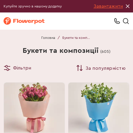
Завантажити
Купуйте зручно в нашому додатку
Головна
/
Букети та композиції
Букети та композиції
(
605
)
Фільтри
За популярністю